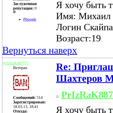
Я хочу быть 
Заслуженная
репутация:
0
Имя: Михаил
Phoogle
Логин Скайпа
Возраст:19
Вернуться наверх
PrIzRaK887777
Re: Приглаш
Ветеран
Шахтеров 
PrIzRaK887
Сообщений:
514
Зарегистрирован:
Я хочу быть 
18.03.13, 18:41
Откуда: