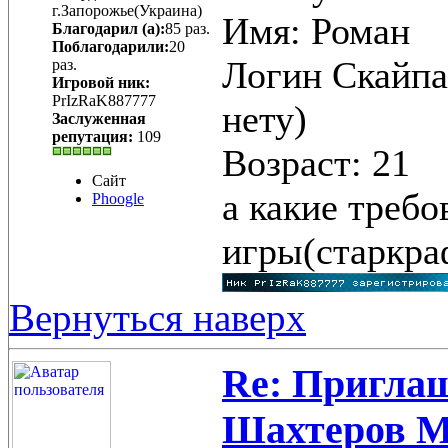
г.Запорожье(Украина)
Имя: Роман
Благодарил (а):
85 раз.
Поблагодарили:
20
Логин Скайпа
раз.
Игровой ник:
PrIzRaK887777
нету)
Заслуженная
репутация:
109
Возраст: 21
Сайт
а какие требо
Phoogle
игры(старкра
Вернуться наверх
Re: Приглаш
Шахтеров 