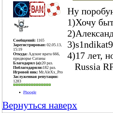
Ну поробу
1)Хочу быт
2)Алексан
Сообщений:
1165
3)s1ndikat
Зарегистрирован:
02.05.13,
15:19
4)17 лет, 
Откуда:
Адские врата 666,
придворье Сатаны
Благодарил (а):
20 раз.
Russia R
Поблагодарили:
182 раз.
Игровой ник:
Mr.AleXx_Pro
Заслуженная репутация:
1283
Phoogle
Вернуться наверх