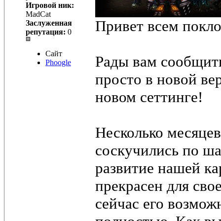
Игровой ник:
MadCat
Привет всем покл
Заслуженная
репутация:
0
Сайт
Рады вам сообщить
Phoogle
просто в новой ве
новом сеттинге!
Несколько месяцев
соскучились по ш
развитие нашей ка
прекрасен для сво
сейчас его возмож