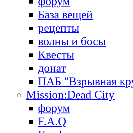
форум
База вещей
рецепты
волны и босы
Квесты
донат
ПАБ "Взрывная кр
Mission:Dead City
форум
F.A.Q