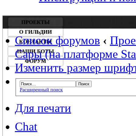
ПРОЕКТЫ
О ГИЛЬДИИ
Список форумов
‹
Прое
КОНТАКТЫ
Сары (на платформе Star
НАШИ БОТЫ
ФОРУМ
Изменить размер шриф
Расширенный поиск
Для печати
Chat