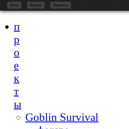
-
Вход
Кодекс
Правила
п
р
о
е
к
т
ы
Goblin Survival