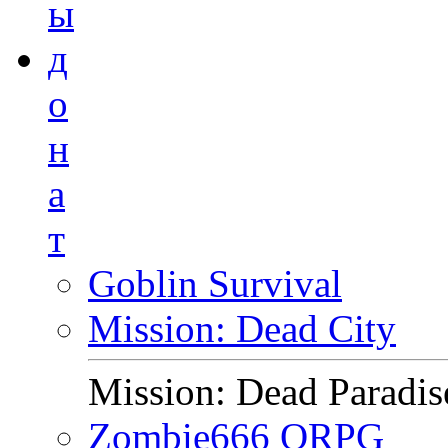
ы
д
о
н
а
т
Goblin Survival
Mission: Dead City
Mission: Dead Paradis
Zombie666 ORPG