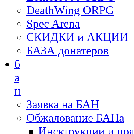
DeathWing ORPG
Spec Arena
СКИДКИ и АКЦИИ
БАЗА донатеров
б
а
н
Заявка на БАН
Обжалование БАНа
Инсктрукции и по