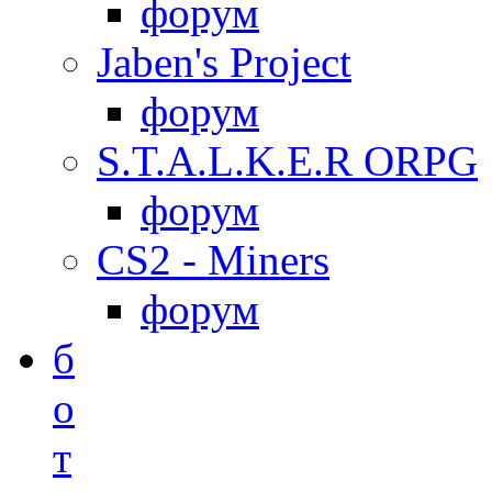
форум
Jaben's Project
форум
S.T.A.L.K.E.R ORPG
форум
CS2 - Miners
форум
б
о
т