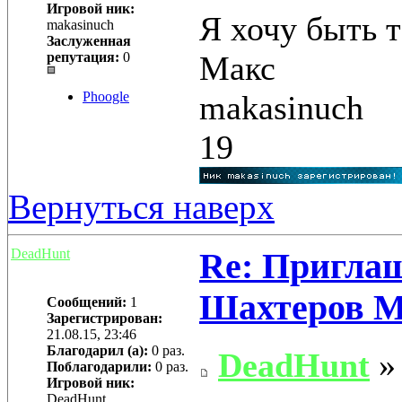
Игровой ник:
Я хочу быть 
makasinuch
Заслуженная
Макс
репутация:
0
makasinuch
Phoogle
19
Вернуться наверх
DeadHunt
Re: Приглаш
Шахтеров 
Сообщений:
1
Зарегистрирован:
21.08.15, 23:46
Благодарил (а):
0 раз.
DeadHunt
» 
Поблагодарили:
0 раз.
Игровой ник:
DeadHunt