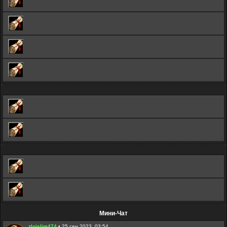
Мини-Чат
zloislim474
•
25 сен 2023, 03:54