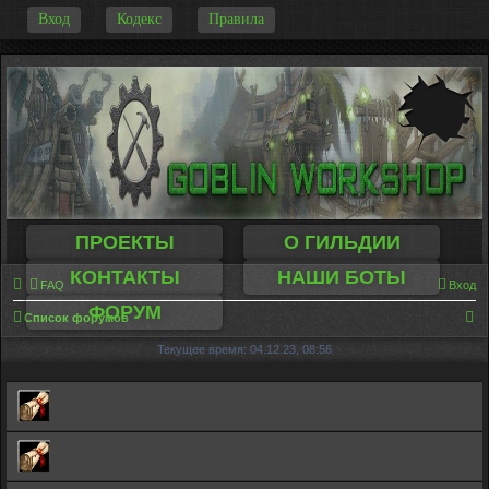
-
Вход
Кодекс
Правила
ПРОЕКТЫ
О ГИЛЬДИИ
КОНТАКТЫ
НАШИ БОТЫ
FAQ
Вход
ФОРУМ
П
Список форумов
о
Текущее время: 04.12.23, 08:56
и
с
к