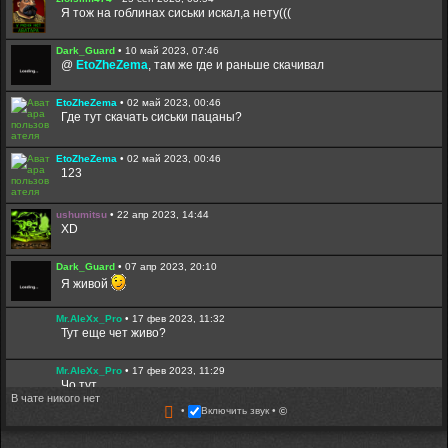
Я тож на гоблинах сиськи искал,а нету(((
Dark_Guard
•
10 май 2023, 07:46
@
EtoZheZema
, там же где и раньше скачивал
EtoZheZema
•
02 май 2023, 00:46
Где тут скачать сиськи пацаны?
EtoZheZema
•
02 май 2023, 00:46
123
ushumitsu
•
22 апр 2023, 14:44
XD
Dark_Guard
•
07 апр 2023, 20:10
Я живой
Mr.AleXx_Pro
•
17 фев 2023, 11:32
Тут еще чет живо?
Mr.AleXx_Pro
•
17 фев 2023, 11:29
Чо тут
В чате никого нет
Включить звук
©
Гость
•
03 фев 2023, 09:24
создал новую тему: