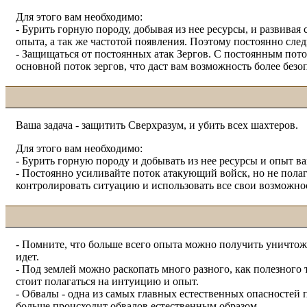
Для этого вам необходимо:
- Бурить горную породу, добывая из нее ресурсы, и развив
опыта, а так же частотой появления. Поэтому постоянно сле
- Защищаться от постоянных атак Зергов. С постоянным поток
основной поток зергов, что даст вам возможность более безо
Ваша задача - защитить Сверхразум, и убить всех шахтеров.
Для этого вам необходимо:
- Бурить горную породу и добывать из нее ресурсы и опыт в
- Постоянно усиливайте поток атакующий войск, но не полаг
контролировать ситуацию и использовать все свои возможно
- Помните, что больше всего опыта можно получить уничтожа
идет.
- Под землей можно раскопать много разного, как полезного
стоит полагаться на интуицию и опыт.
- Обвалы - одна из самых главных естественных опасностей п
больше происходит обвалов естественным образом.