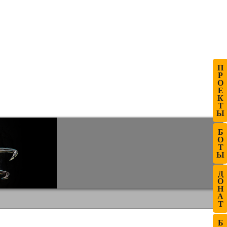
П
Р
О
Е
К
Т
Ы
Б
О
Т
Ы
Д
О
Н
А
Т
Б