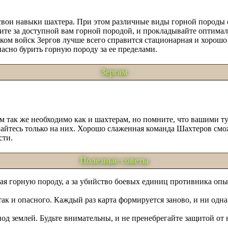
ая свои навыки шахтера. При этом различные виды горной пород
дите за доступной вам горной породой, и прокладывайте оптима
ом войск Зергов лучше всего справится стационарная и хорошо п
пасно бурить горную породу за ее пределами.
Зергам
ам так же необходимо как и шахтерам, но помните, что вашими т
айтесь только на них. Хорошо слаженная команда Шахтеров смож
сти.
Полезные советы
я горную породу, а за убийство боевых единиц противника опыт 
 так и опасного. Каждый раз карта формируется заново, и ни од
од землей. Будьте внимательны, и не пренебрегайте защитой от 