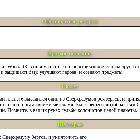
Официальные ресурсы
Краткое описание
 Warcraft3, в новом сеттнге и с большим количеством других 
т и защищают базу, улучшают героев, и создают предметы.
Сюжет
 планете высадился один из Сверхразумов роя зергов, и принял
ть отпор зергам своими методами. Было решено подобраться к С
ции. Помните, в ваших руках судьбы колонистов целой планеты.
Шахтерам
к Сверхразуму Зергов, и уничтожить его.