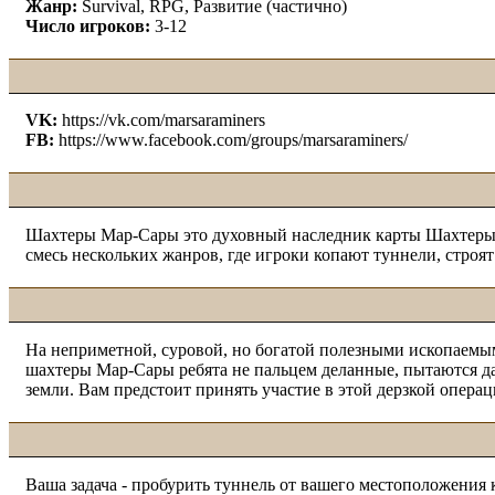
Жанр:
Survival, RPG, Развитие (частично)
Число игроков:
3-12
VK:
https://vk.com/marsaraminers
FB:
https://www.facebook.com/groups/marsaraminers/
Шахтеры Мар-Сары это духовный наследник карты Шахтеры из
смесь нескольких жанров, где игроки копают туннели, строя
На неприметной, суровой, но богатой полезными ископаемыми
шахтеры Мар-Сары ребята не пальцем деланные, пытаются да
земли. Вам предстоит принять участие в этой дерзкой опера
Ваша задача - пробурить туннель от вашего местоположения 