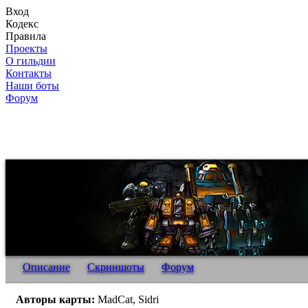
Вход
Кодекс
Правила
Проекты
О гильдии
Контакты
Наши боты
Форум
Описание
Скриншоты
Форум
Авторы карты:
MadCat, Sidri