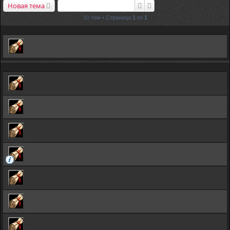
Поиск
Расширенный поиск
Новая тема
10 тем • Страница
1
из
1