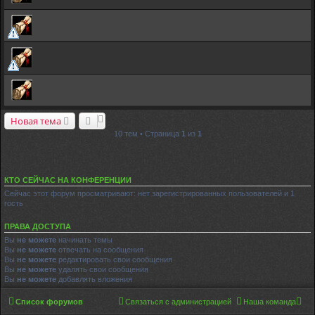
Новая тема
10 тем • Страница
1
из
1
КТО СЕЙЧАС НА КОНФЕРЕНЦИИ
Сейчас этот форум просматривают: нет зарегистрированных пользователей и 1
гость
ПРАВА ДОСТУПА
Вы
не можете
начинать темы
Вы
не можете
отвечать на сообщения
Вы
не можете
редактировать свои сообщения
Вы
не можете
удалять свои сообщения
Вы
не можете
добавлять вложения
Список форумов
Связаться с администрацией
Наша команда