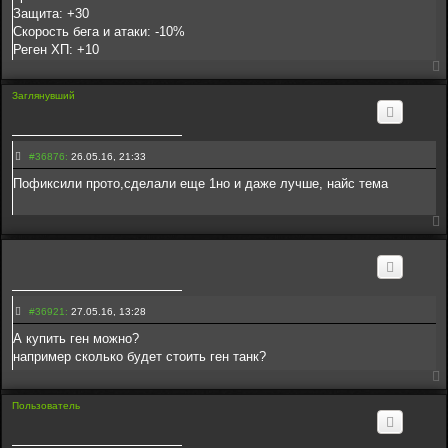
е
Защита: +30
н
Скорость бега и атаки: -10%
и
е
Реген ХП: +10
3
6
8
4
Заглянувший
3
С
#36876:
26.05.16, 21:33
о
о
Пофиксили прото,сделали еще 1но и даже лучше, найс тема
б
щ
е
н
и
е
3
6
8
7
С
6
#36921:
27.05.16, 13:28
о
о
А купить ген можно?
б
например сколько будет стоить ген танк?
щ
е
н
и
Пользователь
е
3
6
9