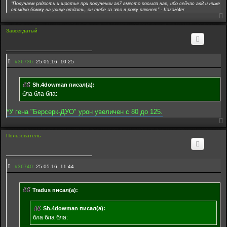
6
"Получаем радость и щастье при получении ал7 вместо посыла нах, ибо сейчас ал8 и ниже
7
стыдно бомжу на улице отдать, он тебе за это в рожу плюнет" - IIazaH4er
3
5
Завсегдатый
С
#36736:
25.05.16, 10:25
о
о
б
Sh.4dowman писал(а):
щ
е
бла бла бла:
н
и
е
*У гена "Берсерк-ДУО" урон увеличен с 80 до 125.
3
6
7
3
Пользователь
6
С
#36740:
25.05.16, 11:44
о
о
б
Tradus писал(а):
щ
е
н
Sh.4dowman писал(а):
и
е
бла бла бла:
3
6