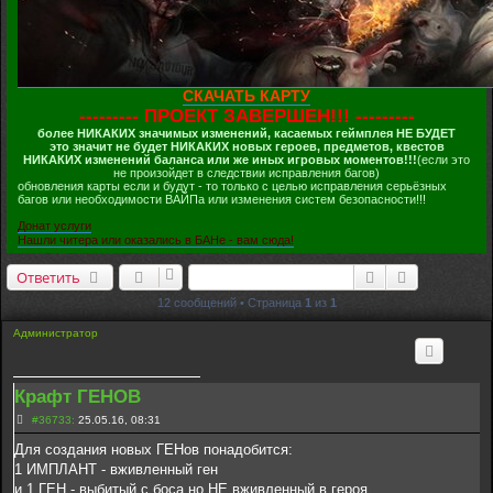
СКАЧАТЬ КАРТУ
--------- ПРОЕКТ ЗАВЕРШЕН!!! ---------
более НИКАКИХ значимых изменений, касаемых геймплея НЕ БУДЕТ
это значит не будет НИКАКИХ новых героев, предметов, квестов
НИКАКИХ изменений баланса или же иных игровых моментов!!!
(если это
не произойдет в следствии исправления багов)
обновления карты если и будут - то только с целью исправления серьёзных
багов или необходимости ВАЙПа или изменения систем безопасности!!!
Донат услуги
Нашли читера или оказались в БАНе - вам сюда!
Поиск
Расширенн
Ответить
12 сообщений • Страница
1
из
1
Администратор
Крафт ГЕНОВ
С
#36733:
25.05.16, 08:31
о
о
Для создания новых ГЕНов понадобится:
б
1 ИМПЛАНТ - вживленный ген
щ
е
и 1 ГЕН - выбитый с боса но НЕ вживленный в героя