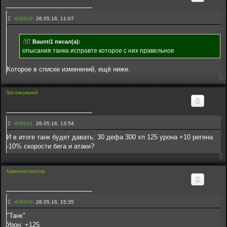
С
#36828:
26.05.16, 11:07
о
о
б
Baunti1 писал(а):
щ
е
опысания танка исправте которое с них правельное
н
и
е
Которое в списке изменений, ещё ниже.
3
6
8
2
Заглянувший
8
С
#36841:
26.05.16, 13:54
о
о
И в итоге танк будет давать: 30 дефа 300 хп 125 урона +10 регена
б
-10% скорости бега и атаки?
щ
е
н
и
Администратор
е
3
6
8
4
С
1
#36843:
26.05.16, 15:35
о
о
"Танк"
б
Урон: +125
щ