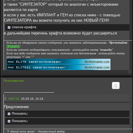
н
и также "СИНТЕЗАТОР" который по аналогии с инъекторомами
и
е
валяются по карте
3
и если у вас есть ИМПЛАНТ и ГЕН из списка ниже - с помощью
6
7
СИНТЕЗАТОРА вы можете получить из них НОВЫЙ ГЕН!!
3
3
список крафта
в дальнейшем перечень крафта возможно будет расширяться
Если вы не обнаружили своего сообщения, или оказались заблокированными -
Прочитайте
ПРАВИЛА
!
Если вы хотите отблагодарить пользователя - используйте кнопку "
спасибо
",
Если чье-либо сообщение вам оказалось полезным или бесполезным - используйте кнопки
репутации "+" или "-"
Пользователь
С
#36735:
25.05.16, 10:19
о
о
Предложение:
б
щ
Показать:
е
н
Показать:
и
е
3
"У зданий есть мозги" - Неизвестный модер