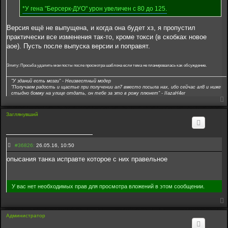
7
*У гена "Берсерк-ДУО" урон увеличен с 80 до 125.
4
0
Версия ещё не выпущена, и когда она будет хз, я пропустил
практически все изменения так-то, кроме токси (в скобках новое
аое). Пусть после выпуска версии и поправят.
Элиту: Просьба удалить мои посты после просмотра шаблона если тема не планировалась как обсуждение.
"У зданий есть мозги" - Неизвестный модер
"Получаем радость и щастье при получении ал7 вместо посыла нах, ибо сейчас ал8 и ниже
стыдно бомжу на улице отдать, он тебе за это в рожу плюнет" - IIazaH4er
Заглянувший
С
#36826:
26.05.16, 10:50
о
о
опысания танка исправте которое с них правельное
б
щ
е
н
У вас нет необходимых прав для просмотра вложений в этом сообщении.
и
е
3
6
8
Администратор
2
6