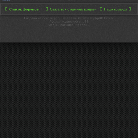
Список форумов
Связаться с администрацией
Наша команда
Создано на основе phpBB® Forum Software © phpBB Limited
Русская поддержка phpBB
Моды и расширения phpBB