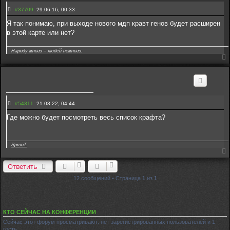
2
С
1
#37709:
29.06.16, 00:33
о
о
Я так понимаю, при выходе нового мдп кравт генов будет расширен
б
в этой карте или нет?
щ
е
н
Народу много – людей немного.
и
е
3
7
7
0
9
С
#54311:
21.03.22, 04:44
о
о
Где можно будет посмотреть весь список крафта?
б
щ
е
н
SprooT
и
е
5
4
Ответить
3
1
12 сообщений • Страница
1
из
1
1
КТО СЕЙЧАС НА КОНФЕРЕНЦИИ
Сейчас этот форум просматривают: нет зарегистрированных пользователей и 1
гость