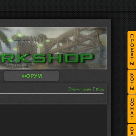
П
Р
О
Е
К
Т
Ы
Б
ФОРУМ
О
Т
Ы
Регистрация
Вход
Д
О
Н
А
Т
Б
А