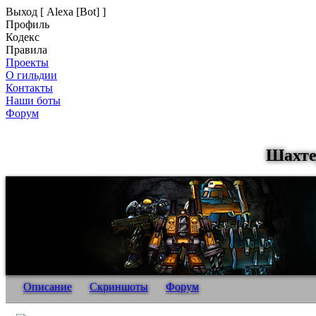
Выход [ Alexa [Bot] ]
Профиль
Кодекс
Правила
Проекты
О гильдии
Контакты
Наши боты
Форум
Шахте
Описание
Скриншоты
Форум