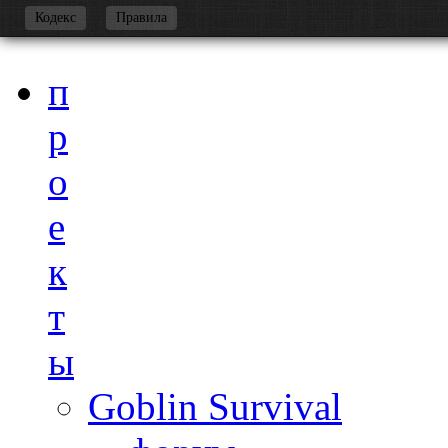
-
Кодекс
Правила
п
р
о
е
к
т
ы
Goblin Survival