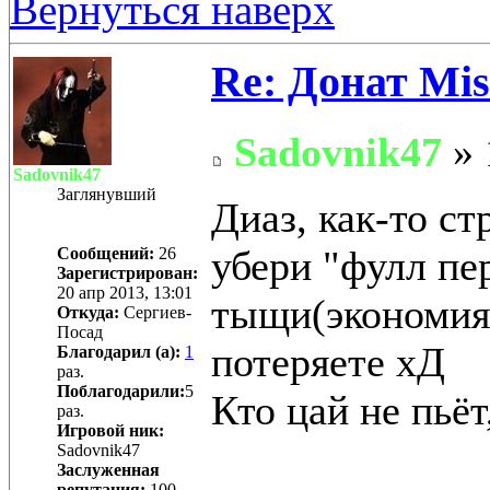
Вернуться наверх
Re: Донат Mis
Sadovnik47
» 
Sadovnik47
Заглянувший
Диаз, как-то ст
убери "фулл пер
Сообщений:
26
Зарегистрирован:
20 апр 2013, 13:01
тыщи(экономия 
Откуда:
Сергиев-
Посад
потеряете хД
Благодарил (а):
1
раз.
Поблагодарили:
5
Кто цай не пьёт
раз.
Игровой ник:
Sadovnik47
Заслуженная
репутация:
100