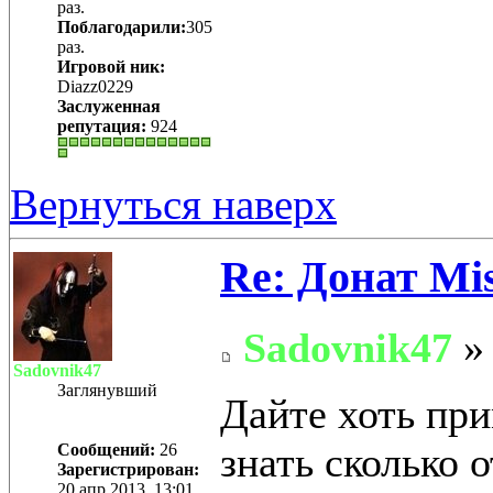
раз.
Поблагодарили:
305
раз.
Игровой ник:
Diazz0229
Заслуженная
репутация:
924
Вернуться наверх
Re: Донат Mis
Sadovnik47
» 
Sadovnik47
Заглянувший
Дайте хоть пр
знать сколько 
Сообщений:
26
Зарегистрирован:
20 апр 2013, 13:01