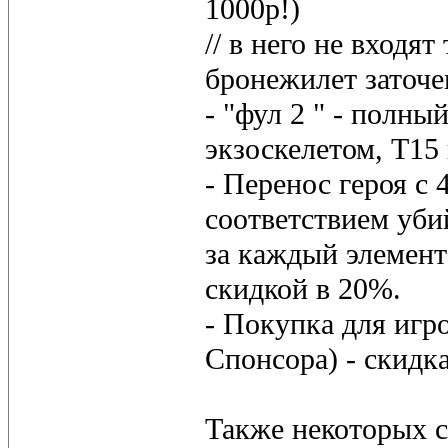
1000р!)
// в него не входя
бронежилет заточе
- "фул 2 " - полны
экзоскелетом, Т15
- Перенос героя с 
соответствием уби
за каждый элемент 
скидкой в 20%.
- Покупка для игро
Спонсора) - скидк
Также некоторых с