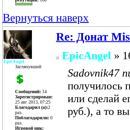
Вернуться наверх
Re: Донат Mis
EpicAngel
» 1
EpicAngel
Заглянувший
Sadovnik47 п
получилось п
Сообщений:
14
или сделай е
Зарегистрирован:
25 авг 2013, 07:25
Благодарил (а):
2
руб.), а то в
раз.
Поблагодарили:
0
раз.
Игровой ник: