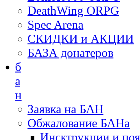
DeathWing ORPG
Spec Arena
СКИДКИ и АКЦИИ
БАЗА донатеров
б
а
н
Заявка на БАН
Обжалование БАНа
Инсктрукции и по