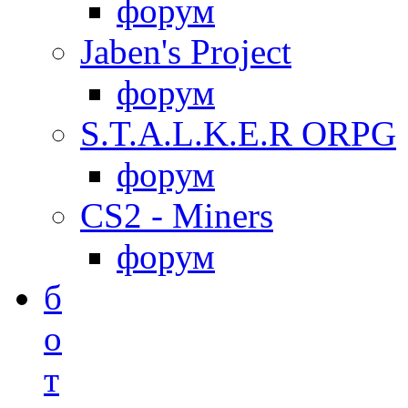
форум
Jaben's Project
форум
S.T.A.L.K.E.R ORPG
форум
CS2 - Miners
форум
б
о
т