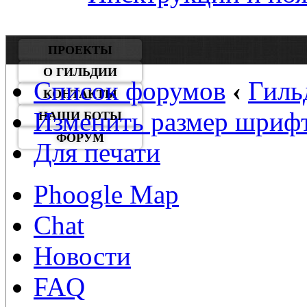
ПРОЕКТЫ
О ГИЛЬДИИ
Список форумов
‹
Гиль
КОНТАКТЫ
Изменить размер шриф
НАШИ БОТЫ
ФОРУМ
Для печати
Phoogle Map
Chat
Новости
FAQ