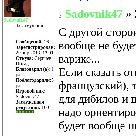
Sadovnik47
» 
Sadovnik47
Заглянувший
С другой сторон
вообще не буде
Сообщений:
26
Зарегистрирован:
20 апр 2013, 13:01
варике...
Откуда:
Сергиев-
Посад
Если сказать о
Благодарил (а):
1
раз.
Поблагодарили:
5
французский), т
раз.
Игровой ник:
для дибилов и 
Sadovnik47
Заслуженная
репутация:
100
надо ориентиро
будет вообще н