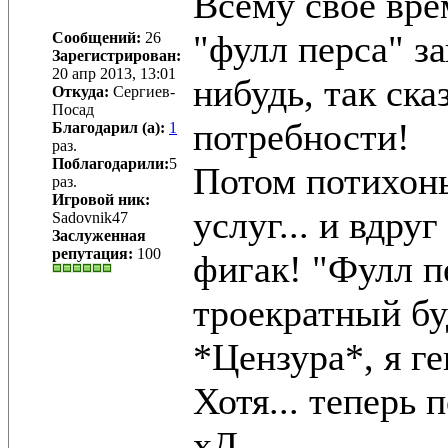
Всему своё врем
"фулл перса" за
Сообщений:
26
Зарегистрирован:
20 апр 2013, 13:01
нибудь, так ск
Откуда:
Сергиев-
Посад
потребности!
Благодарил (а):
1
раз.
Поблагодарили:
5
Потом потихон
раз.
Игровой ник:
услуг... и вдру
Sadovnik47
Заслуженная
репутация:
100
фигак! "Фулл п
троекратный бу
*Цензура*, я г
Хотя... теперь 
хД