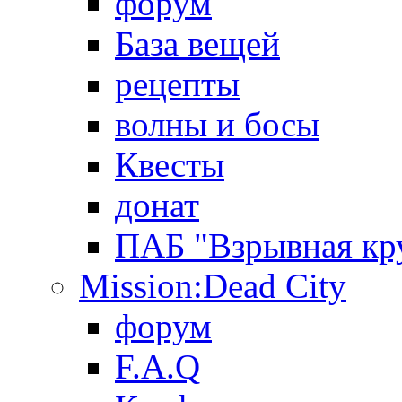
форум
База вещей
рецепты
волны и босы
Квесты
донат
ПАБ "Взрывная кр
Mission:Dead City
форум
F.A.Q