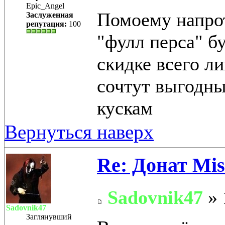
Epic_Angel
Помоему напрот
Заслуженная
репутация:
100
"фулл перса" б
скидке всего л
сочтут выгодны
кускам
Вернуться наверх
Re: Донат Mis
Sadovnik47
» 
Sadovnik47
Заглянувший