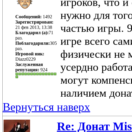
игроков, что и
нужно для того
Сообщений:
1492
Зарегистрирован:
частью игры. 
21 фев 2013, 13:38
Благодарил (а):
71
игре всего са
раз.
Поблагодарили:
305
раз.
физически не м
Игровой ник:
Diazz0229
усердно работа
Заслуженная
репутация:
924
могут компенс
наличием дона
Вернуться наверх
Re: Донат Mis