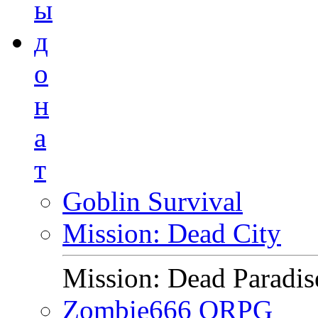
ы
д
о
н
а
т
Goblin Survival
Mission: Dead City
Mission: Dead Paradis
Zombie666 ORPG