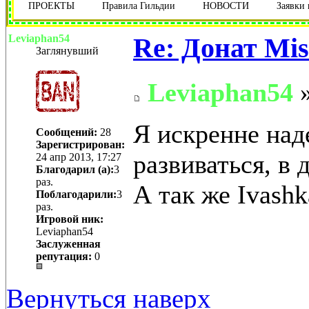
ПРОЕКТЫ
Правила Гильдии
НОВОСТИ
Заявки
Leviaphan54
Re: Донат Mis
Заглянувший
Leviaphan54
»
Я искренне над
Сообщений:
28
Зарегистрирован:
развиваться, в 
24 апр 2013, 17:27
Благодарил (а):
3
раз.
А так же Ivashka
Поблагодарили:
3
раз.
Игровой ник:
Leviaphan54
Заслуженная
репутация:
0
Вернуться наверх