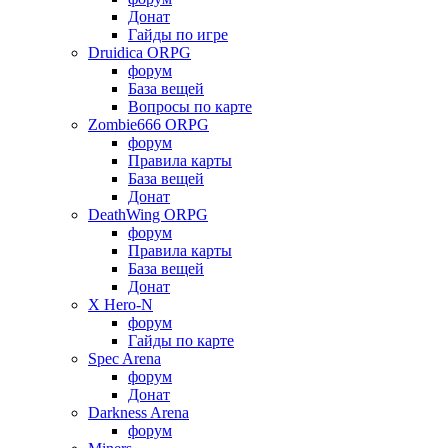
Донат
Гайды по игре
Druidica ORPG
форум
База вещей
Вопросы по карте
Zombie666 ORPG
форум
Правила карты
База вещей
Донат
DeathWing ORPG
форум
Правила карты
База вещей
Донат
X Hero-N
форум
Гайды по карте
Spec Arena
форум
Донат
Darkness Arena
форум