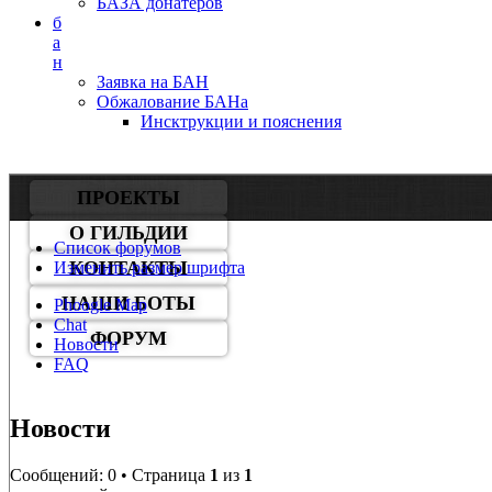
БАЗА донатеров
б
а
н
Заявка на БАН
Обжалование БАНа
Инсктрукции и пояснения
ПРОЕКТЫ
О ГИЛЬДИИ
Список форумов
КОНТАКТЫ
Изменить размер шрифта
НАШИ БОТЫ
Phoogle Map
Chat
ФОРУМ
Новости
FAQ
Новости
Сообщений: 0 • Страница
1
из
1