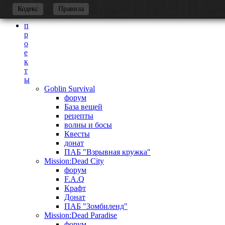
-
Кодекс
Правила
п
р
о
е
к
т
ы
Goblin Survival
форум
База вещей
рецепты
волны и босы
Квесты
донат
ПАБ "Взрывная кружка"
Mission:Dead City
форум
F.A.Q
Крафт
Донат
ПАБ "Зомбиленд"
Mission:Dead Paradise
форум