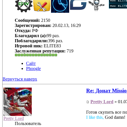
Сообщений:
2150
Зарегистрирован:
20.02.13, 16:29
Откуда:
РФ
Благодарил (а):
99 раз.
Поблагодарили:
396 раз.
Игровой ник:
ELITE83
Заслуженная репутация:
719
Сайт
Phoogle
Вернуться наверх
Re: Донат Missio
Pretty Lord
» 01.07
Готов скупить все п
I like this,
God damn!
Pretty Lord
Пользователь