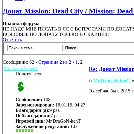
Донат Mission: Dead City / Mission: Dead
Правила форума
НЕ НАДО МНЕ ПИСАТЬ В ЛС С ВОПРОСАМИ ПО ДОНАТУ!
ВСЯ СВЯЗЬ ПО ДОНАТУ ТОЛЬКО В СКАЙПЕ!!!
Ответить
Сообщений: 62 •
Страница
2
из
2
•
1
,
2
Mr.DraGoN-kenT
Re: Донат Mission
Пользователь
Mr.DraGoN-kenT
»
Эх сейчас бы в 2015 
Сообщений:
108
Зарегистрирован:
16.01.15, 04:27
Благодарил (а):
9 раз.
Поблагодарили:
7 раз.
Игровой ник:
Mr.DraGoN-kenT
Заслуженная репутация:
103