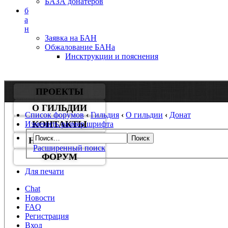
БАЗА донатеров
б
а
н
Заявка на БАН
Обжалование БАНа
Инсктрукции и пояснения
ПРОЕКТЫ
О ГИЛЬДИИ
Список форумов
‹
Гильдия
‹
О гильдии
‹
Донат
КОНТАКТЫ
Изменить размер шрифта
НАШИ БОТЫ
Расширенный поиск
ФОРУМ
Для печати
Chat
Новости
FAQ
Регистрация
Вход