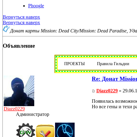
Phoogle
Вернуться наверх
Вернуться наверх
Донат карты Mission: Dead City/Mission: Dead Paradise, Уд
Объявление
ПРОЕКТЫ
Правила Гильдии
Re: Донат Missio
Diazz0229
» 29.06.1
Появилась возможност
Но все гены и техи р
Diazz0229
Администратор