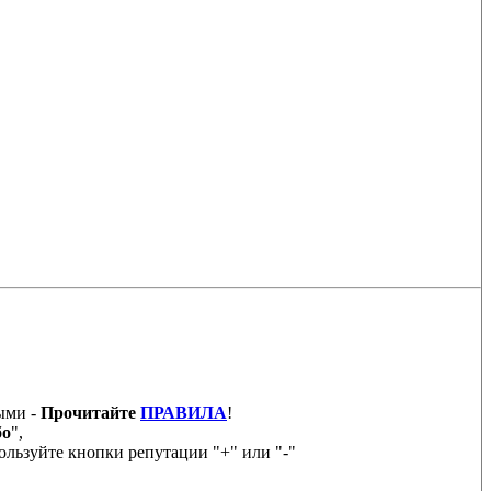
ыми -
Прочитайте
ПРАВИЛА
!
бо
",
ользуйте кнопки репутации "+" или "-"