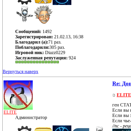
Сообщений:
1492
Зарегистрирован:
21.02.13, 16:38
Благодарил (а):
71 раз.
Поблагодарили:
305 раз.
Игровой ник:
Diazz0229
Заслуженная репутация:
924
Вернуться наверх
Re: Дон
ELIT
ген СТАТ
Если вы 
ELITE
Если вы 
Администратор
Если чье
//пс - ре