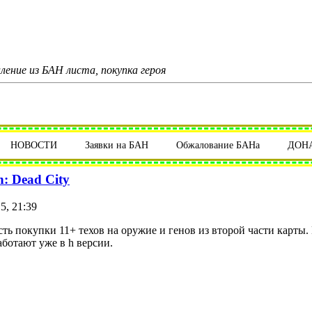
аление из БАН листа, покупка героя
НОВОСТИ
Заявки на БАН
Обжалование БАНа
ДОН
n: Dead City
5, 21:39
ь покупки 11+ техов на оружие и генов из второй части карты.
аботают уже в h версии.