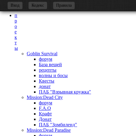
-
Вход
Кодекс
Правила
п
р
о
е
к
т
ы
Goblin Survival
форум
База вещей
рецепты
волны и босы
Квесты
донат
ПАБ "Взрывная кружка"
Mission:Dead City
форум
F.A.Q
Крафт
Донат
ПАБ "Зомбиленд"
Mission:Dead Paradise
форум