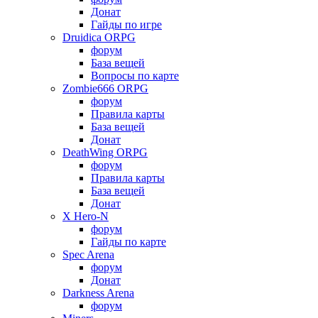
Донат
Гайды по игре
Druidica ORPG
форум
База вещей
Вопросы по карте
Zombie666 ORPG
форум
Правила карты
База вещей
Донат
DeathWing ORPG
форум
Правила карты
База вещей
Донат
X Hero-N
форум
Гайды по карте
Spec Arena
форум
Донат
Darkness Arena
форум