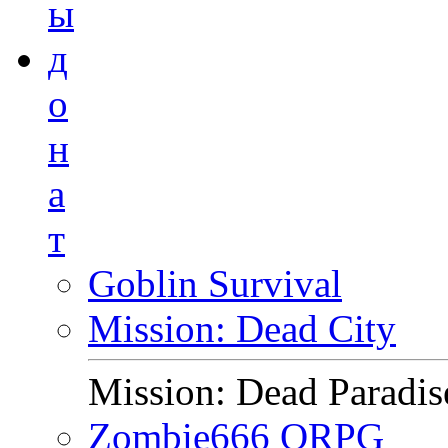
ы
д
о
н
а
т
Goblin Survival
Mission: Dead City
Mission: Dead Paradis
Zombie666 ORPG