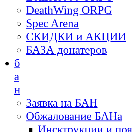
DeathWing ORPG
Spec Arena
СКИДКИ и АКЦИИ
БАЗА донатеров
б
а
н
Заявка на БАН
Обжалование БАНа
Инсктрукции и по