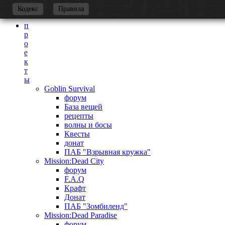
-
Кодекс
Правила
п
р
о
е
к
т
ы
Goblin Survival
форум
База вещей
рецепты
волны и босы
Квесты
донат
ПАБ "Взрывная кружка"
Mission:Dead City
форум
F.A.Q
Крафт
Донат
ПАБ "Зомбиленд"
Mission:Dead Paradise
форум