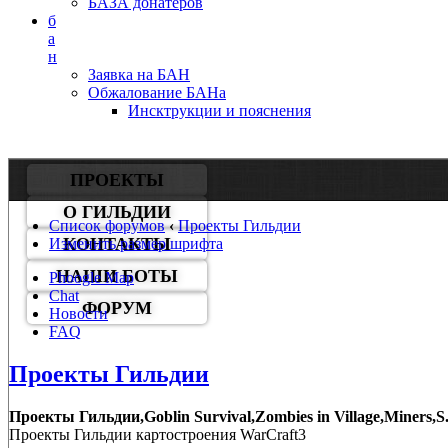
БАЗА донатеров
б
а
н
Заявка на БАН
Обжалование БАНа
Инсктрукции и пояснения
ПРОЕКТЫ
О ГИЛЬДИИ
Список форумов
‹
Проекты Гильдии
КОНТАКТЫ
Изменить размер шрифта
НАШИ БОТЫ
Phoogle Map
Chat
ФОРУМ
Новости
FAQ
Проекты Гильдии
Проекты Гильдии,Goblin Survival,Zombies in Village,Miners,S.
Проекты Гильдии картостроения WarCraft3