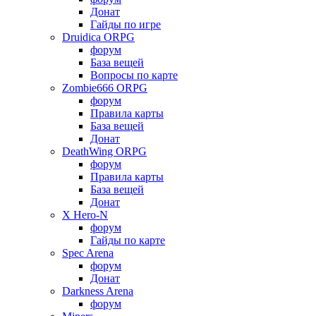
Донат
Гайды по игре
Druidica ORPG
форум
База вещей
Вопросы по карте
Zombie666 ORPG
форум
Правила карты
База вещей
Донат
DeathWing ORPG
форум
Правила карты
База вещей
Донат
X Hero-N
форум
Гайды по карте
Spec Arena
форум
Донат
Darkness Arena
форум