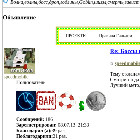
Волна,волны,босс,дроп,гоблины,Goblin,шиззл,смерть,завис
Объявление
ПРОЕКТЫ
Правила Гильдии
Re: Боссы 
speedmobil
Тему с клана
speedmobile
Смотри по да
Пользователь
Лучший метод
Сообщений:
186
Зарегистрирован:
08.07.13, 21:33
Благодарил (а):
39 раз.
Поблагодарили:
21 раз.