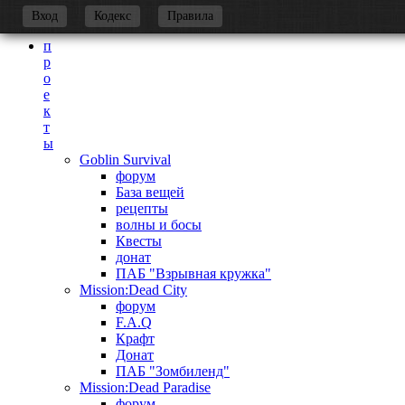
-
Вход
Кодекс
Правила
п
р
о
е
к
т
ы
Goblin Survival
форум
База вещей
рецепты
волны и босы
Квесты
донат
ПАБ "Взрывная кружка"
Mission:Dead City
форум
F.A.Q
Крафт
Донат
ПАБ "Зомбиленд"
Mission:Dead Paradise
форум