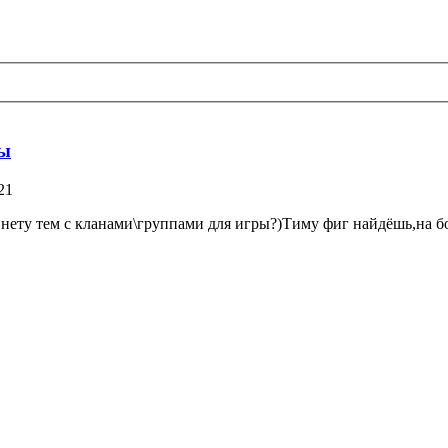
ны
21
нету тем с кланами\группами для игры?)Тиму фиг найдёшь,на бо