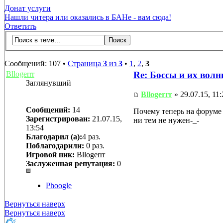
Донат услуги
Нашли читера или оказались в БАНе - вам сюда!
Ответить
Сообщений: 107 •
Страница
3
из
3
•
1
,
2
,
3
Bllogerrr
Re: Боссы и их вол
Заглянувший
Bllogerrr
» 29.07.15, 11:
Сообщений:
14
Почему теперь на форуме 
Зарегистрирован:
21.07.15,
ни тем не нужен-_-
13:54
Благодарил (а):
4 раз.
Поблагодарили:
0 раз.
Игровой ник:
Bllogerrr
Заслуженная репутация:
0
Phoogle
Вернуться наверх
Вернуться наверх