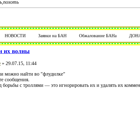
ть,похоть
НОВОСТИ
Заявки на БАН
Обжалование БАНа
ДОН
и их волны
e
» 29.07.15, 11:44
ми можно найти во "флудилке"
те сообщения.
 борьбы с троллями — это игнорировать их и удалять их комме