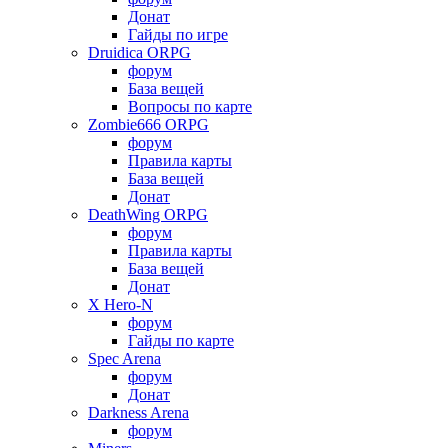
Донат
Гайды по игре
Druidica ORPG
форум
База вещей
Вопросы по карте
Zombie666 ORPG
форум
Правила карты
База вещей
Донат
DeathWing ORPG
форум
Правила карты
База вещей
Донат
X Hero-N
форум
Гайды по карте
Spec Arena
форум
Донат
Darkness Arena
форум