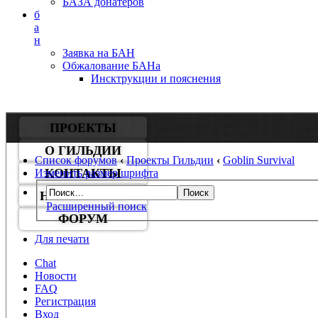
БАЗА донатеров
б
а
н
Заявка на БАН
Обжалование БАНа
Инсктрукции и пояснения
ПРОЕКТЫ
О ГИЛЬДИИ
Список форумов
‹
Проекты Гильдии
‹
Goblin Survival
КОНТАКТЫ
Изменить размер шрифта
НАШИ БОТЫ
Расширенный поиск
ФОРУМ
Для печати
Chat
Новости
FAQ
Регистрация
Вход