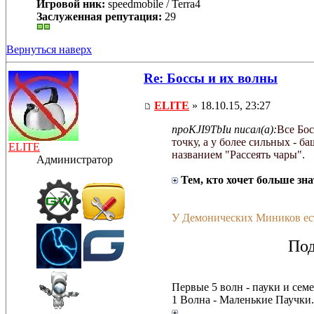
Игровой ник:
speedmobile / Terra4
Заслуженная репутация:
29
Вернуться наверх
Re: Боссы и их волны
ELITE
» 18.10.15, 23:27
npoKJI9TbIu писал(а):
Все Бо
точку, а у более сильных - б
ELITE
названием "Рассеять чары".
Администратор
Тем, кто хочет больше зна
У Демонических Миников е
Под
Первые 5 волн - пауки и сем
1 Волна - Маленькие Паучки.