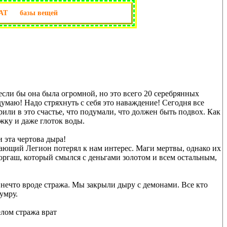
АТ
базы вещей
если бы она была огромной, но это всего 20 серебрянных
я думаю! Надо стряхнуть с себя это наваждение! Сегодня все
рили в это счастье, что подумали, что должен быть подвох. Как
ожку и даже глоток воды.
 эта чертова дыра!
ылающий Легион потерял к нам интерес. Маги мертвы, однако их
торгаш, который смылся с деньгами золотом и всем остальным,
я нечто вроде стража. Мы закрыли дыру с демонами. Все кто
умру.
лом стража врат