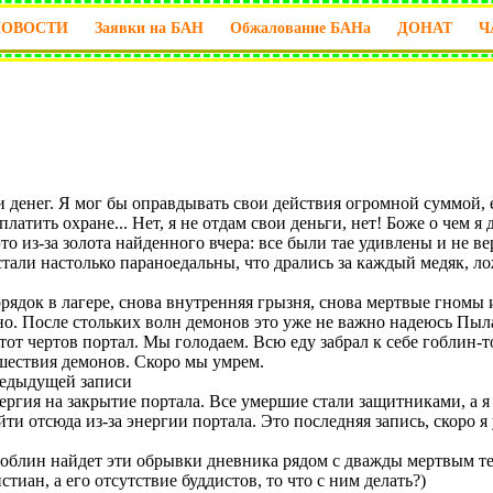
НОВОСТИ
Заявки на БАН
Обжалование БАНа
ДОНАТ
Ч
 денег. Я мог бы оправдывать свои действия огромной суммой, 
платить охране... Нет, я не отдам свои деньги, нет! Боже о чем 
то из-за золота найденного вчера: все были тае удивлены и не ве
стали настолько параноедальны, что дрались за каждый медяк, л
рядок в лагере, снова внутренняя грызня, снова мертвые гномы и
важно. После стольких волн демонов это уже не важно надеюсь П
тот чертов портал. Мы голодаем. Всю еду забрал к себе гоблин-
ашествия демонов. Скоро мы умрем.
редыдущей записи
нергия на закрытие портала. Все умершие стали защитниками, а 
ти отсюда из-за энергии портала. Это последняя запись, скоро я 
облин найдет эти обрывки дневника рядом с дважды мертвым те
тиан, а его отсутствие буддистов, то что с ним делать?)