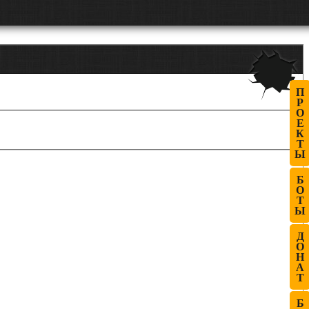
П
Р
О
Е
К
Т
Ы
Б
О
Т
Ы
Д
О
Н
А
Т
Б