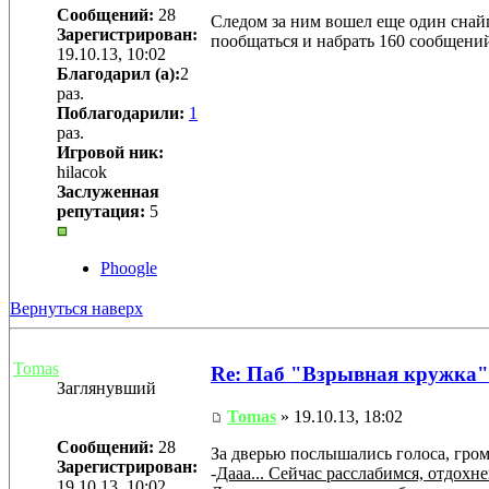
Сообщений:
28
Следом за ним вошел еще один снайп
Зарегистрирован:
пообщаться и набрать 160 сообщений
19.10.13, 10:02
Благодарил (а):
2
раз.
Поблагодарили:
1
раз.
Игровой ник:
hilacok
Заслуженная
репутация:
5
Phoogle
Вернуться наверх
Tomas
Re: Паб "Взрывная кружка"
Заглянувший
Tomas
» 19.10.13, 18:02
Сообщений:
28
За дверью послышались голоса, гром
Зарегистрирован:
-
Дааа... Сейчас расслабимся, отдохн
19.10.13, 10:02