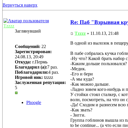
Вернуться наверх
Re: Паб "Взрывная к
Tzzzz
Заглянувший
Tzzzz
» 11.10.13, 21:48
В одной из вылозок в пещеру
Сообщений:
22
Зарегистрирован:
В пабе собралась кучка гобл
24.08.13, 20:49
-Ну что? Какой брать набор
Откуда:
г.Пермь
-Каким дольше пользовался?
Благодарил (а):
7 раз.
-Медик.
Поблагодарили:
4 раз.
-Его и бери
Игровой ник:
tzzzz
-А мы куда?
Заслуженная репутация:
-Как можно дальше.
5
-Ладно зовем кого-нибудь и 
У стойки стоял сталкер, с к
волн, посмотреть, на что он 
Phoogle
-Да! Сходим и разнесем всю 
-Как звать?
- Зигги.
Группа гоблинов вышла из п
to be continue... (а что есл