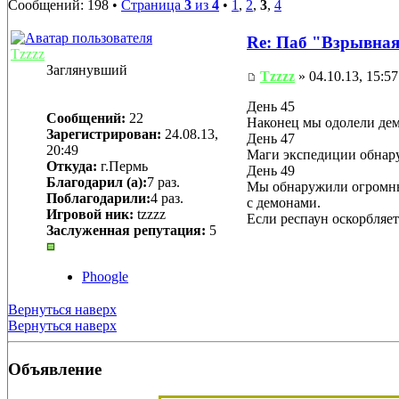
Сообщений: 198 •
Страница
3
из
4
•
1
,
2
,
3
,
4
Re: Паб "Взрывна
Tzzzz
Заглянувший
Tzzzz
» 04.10.13, 15:57
День 45
Сообщений:
22
Наконец мы одолели дем
Зарегистрирован:
24.08.13,
День 47
20:49
Маги экспедиции обнару
Откуда:
г.Пермь
День 49
Благодарил (а):
7 раз.
Мы обнаружили огромные
Поблагодарили:
4 раз.
с демонами.
Игровой ник:
tzzzz
Если респаун оскорбляет 
Заслуженная репутация:
5
Phoogle
Вернуться наверх
Вернуться наверх
Объявление