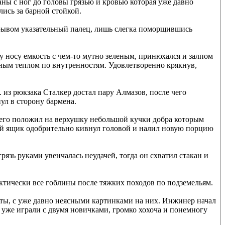
аны с ног до головы грязью и кровью которая уже давно
лись за барной стойкой.
зрывом указательный палец, лишь слегка поморщившись
 носу емкость с чем-то мутно зеленым, принюхался и залпом
ным теплом по внутренностям. Удовлетворенно крякнув,
 из рюкзака Сталкер достал пару Алмазов, после чего
ул в сторону бармена.
в его положил на верхушку небольшой кучки добра которым
шой ящик одобрительно кивнул головой и налил новую порцию
грязь руками увенчалась неудачей, тогда он схватил стакан и
ктически все гоблины после тяжких походов по подземельям.
рты, с уже давно неясными картинками на них. Инжинер начал
 уже играли с двумя новичками, громко хохоча и понемногу