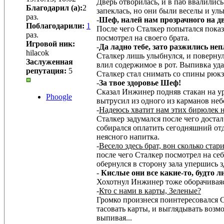
Дверь отворилась, и в паб ввалилис
Благодарил (а):
2
запеклась, но они были веселы и улы
раз.
-
Шеф, налей нам прозрачного на дв
Поблагодарили:
1
После чего Сталкер попытался пока
раз.
посмотрел на своего брата.
Игровой ник:
-
Да ладно тебе, зато разжились непл
hilacok
Сталкер лишь улыбнулся, и повернул
Заслуженная
влил содержимое в рот. Выпивка уд
репутация:
5
Сталкер стал снимать со спины рюкз
-
За твое здоровье Шеф!
Сказал Инжинер подняв стакан на ур
Phoogle
вытрусил из одного из карманов неб
-
Надеюсь хватит нам этих бирюлек на
Сталкер задумался после чего доста
собирался оплатить сегодняшний от
неясного напитка.
-
Весело здесь брат, вон сколько стар
после чего Сталкер посмотрел на себ
обернулся в сторону зала упершись 
-
Кислые они все какие-то, будто л
Хохотнул Инжинер тоже оборачиваяс
-
Кто с нами в карты, Зеленые?
Громко произнеся поинтересовался С
тасовать карты, и выглядывать возм
выпивая...