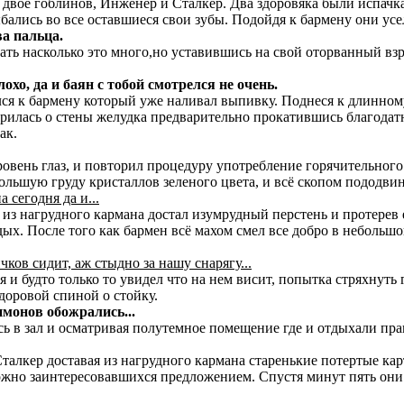
ь двое гоблинов, Инженер и Сталкер. Два здоровяка были испачк
бались во все оставшиеся свои зубы. Подойдя к бармену они усе
а пальца.
зать насколько это много,но уставившись на свой оторванный в
охо, да и баян с тобой смотрелся не очень.
ся к бармену который уже наливал выпивку. Поднеся к длинному
арилась о стены желудка предварительно прокатившись благодат
ак.
овень глаз, и повторил процедуру употребление горячительного.
ольшую груду кристаллов зеленого цвета, и всё скопом пододвин
 сегодня да и...
л из нагрудного кармана достал изумрудный перстень и протере
дых. После того как бармен всё махом смел все добро в неболь
ичков сидит, аж стыдно за нашу снарягу...
я и будто только то увидел что на нем висит, попытка стряхнуть 
здоровой спиной о стойку.
имонов обожрались...
ь в зал и осматривая полутемное помещение где и отдыхали пра
талкер доставая из нагрудного кармана старенькие потертые ка
ожно заинтересовавшихся предложением. Спустя минут пять они