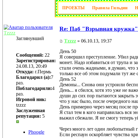
ПРОЕКТЫ
Правила Гильдии
Re: Паб "Взрывная кружка"
Tzzzz
Заглянувший
Tzzzz
» 06.10.13, 19:37
День 50
Сообщений:
22
Я совершил преступление. Убил ради
Зарегистрирован:
монет. Надо избавиться от трупа и за
24.08.13, 20:49
стали очень жадными, я думаю, что э
Откуда:
г.Пермь
только все об этом подумали тут же 
Благодарил (а):
7
День 52
раз.
Демоны... Снова они устроили беспо
Поблагодарили:
4
День... я сбился, хотя это уже не 
раз.
души до сих пор пытаются закрыть э
Игровой ник:
что у нас было, после очередного н
tzzzz
День примерно через месяц после п
Заслуженная
Я стал тем в кого направилась вся э
репутация:
5
выжил сбежали. Я не смогу теперь уй
Через много лет один любопытный г
Phoogle
Если респаун оскорбляет чувства хрис