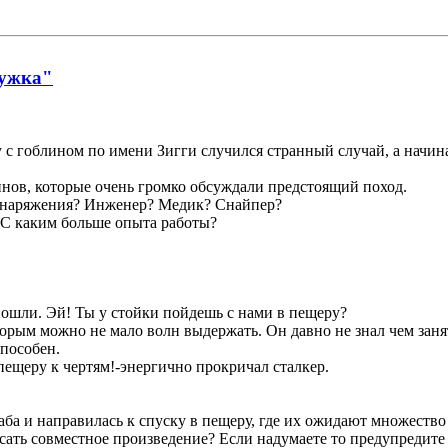
ружка"
 с гоблином по имени Зигги случился странный случай, а начина
инов, которые очень громко обсуждали предстоящий поход.
 снаряжения? Инженер? Медик? Снайпер?
 С каким больше опыта работы?
пошли. Эй! Ты у стойки пойдешь с нами в пещеру?
оторым можно не мало волн выдержать. Он давно не знал чем зан
способен.
пещеру к чертям!-энергично прокричал сталкер.
аба и направилась к спуску в пещеру, где их ожидают множеств
и писать совместное произведение? Если надумаете то предупредит