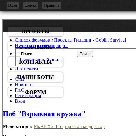
-
Вход
Кодекс
Правила
ПРОЕКТЫ
Список форумов
‹
Проекты Гильдии
‹
Goblin Survival
Изменить размер шрифта
О ГИЛЬДИИ
Расширенный поиск
КОНТАКТЫ
Для печати
НАШИ БОТЫ
Chat
Новости
FAQ
ФОРУМ
Регистрация
Вход
Паб "Взрывная кружка"
Модераторы:
Mr.AleXx_Pro
,
простой модератор