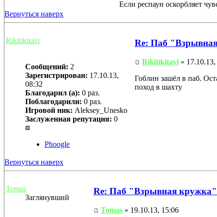
Если респаун оскорбляет чувс
Вернуться наверх
Rikitikitavi
Re: Паб "Взрывна
Rikitikitavi
» 17.10.13,
Сообщений:
2
Зарегистрирован:
17.10.13,
Гоблин зашёл в паб. Ост
08:32
поход в шахту
Благодарил (а):
0 раз.
Поблагодарили:
0 раз.
Игровой ник:
Aleksey_Unesko
Заслуженная репутация:
0
Phoogle
Вернуться наверх
Tomas
Re: Паб "Взрывная кружка"
Заглянувший
Tomas
» 19.10.13, 15:06