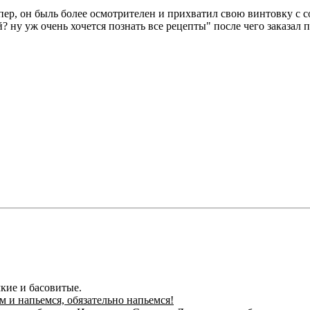
ер, он быль более осмотрителен и прихватил свою винтовку с со
? ну уж очень хочется познать все рецепты" после чего заказал
кие и басовитые.
ем и напьемся, обязательно напьемся!