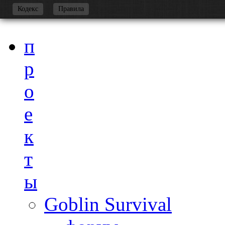
-
Кодекс
Правила
п
р
о
е
к
т
ы
Goblin Survival