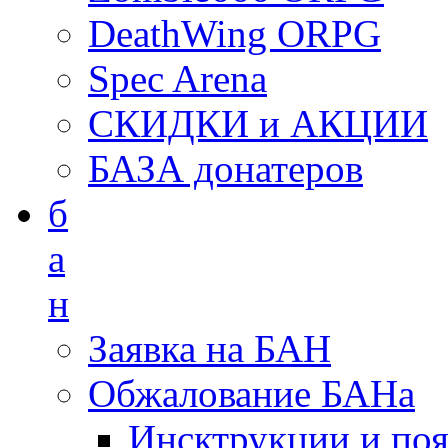
DeathWing ORPG
Spec Arena
СКИДКИ и АКЦИИ
БАЗА донатеров
б
а
н
Заявка на БАН
Обжалование БАНа
Инсктрукции и по