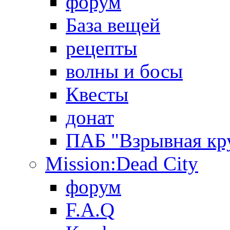
форум
База вещей
рецепты
волны и босы
Квесты
донат
ПАБ "Взрывная кр
Mission:Dead City
форум
F.A.Q