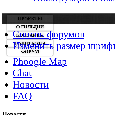
ПРОЕКТЫ
О ГИЛЬДИИ
Список форумов
КОНТАКТЫ
Изменить размер шриф
НАШИ БОТЫ
ФОРУМ
Phoogle Map
Chat
Новости
FAQ
Новости