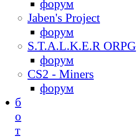
форум
Jaben's Project
форум
S.T.A.L.K.E.R ORPG
форум
CS2 - Miners
форум
б
о
т