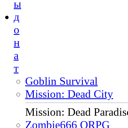
ы
д
о
н
а
т
Goblin Survival
Mission: Dead City
Mission: Dead Paradis
Zombie666 ORPG