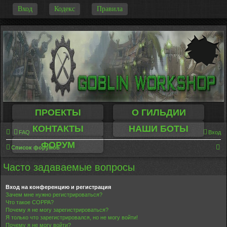
-
Вход
Кодекс
Правила
ПРОЕКТЫ
О ГИЛЬДИИ
КОНТАКТЫ
НАШИ БОТЫ
FAQ
Вход
ФОРУМ
П
Список форумов
о
Часто задаваемые вопросы
и
с
Вход на конференцию и регистрация
Зачем мне нужно регистрироваться?
к
Что такое COPPA?
Почему я не могу зарегистрироваться?
Я только что зарегистрировался, но не могу войти!
Почему я не могу войти?