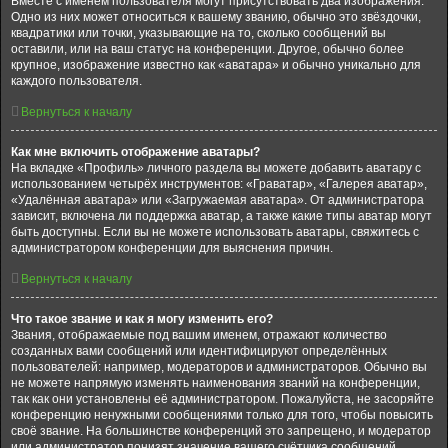
Вместе с именем пользователя могут присутствовать два изображения.
Одно из них может относиться к вашему званию, обычно это звёздочки,
квадратики или точки, указывающие на то, сколько сообщений вы
оставили, или на ваш статус на конференции. Другое, обычно более
крупное, изображение известно как «аватара» и обычно уникально для
каждого пользователя.
Вернуться к началу
Как мне включить отображение аватары?
На вкладке «Профиль» личного раздела вы можете добавить аватару с
использованием четырёх инструментов: «Граватар», «Галерея аватар»,
«Удалённая аватара» или «Загружаемая аватара». От администратора
зависит, включена ли поддержка аватар, а также какие типы аватар могут
быть доступны. Если вы не можете использовать аватары, свяжитесь с
администратором конференции для выяснения причин.
Вернуться к началу
Что такое звание и как я могу изменить его?
Звания, отображаемые под вашим именем, отражают количество
созданных вами сообщений или идентифицируют определённых
пользователей: например, модераторов и администраторов. Обычно вы
не можете напрямую изменять наименования званий на конференции,
так как они установлены её администратором. Пожалуйста, не засоряйте
конференцию ненужными сообщениями только для того, чтобы повысить
своё звание. На большинстве конференций это запрещено, и модератор
или администратор понизят значение вашего счётчика сообщений.