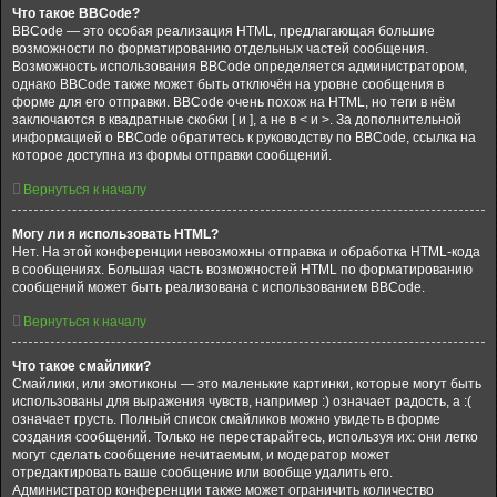
Что такое BBCode?
BBCode — это особая реализация HTML, предлагающая большие
возможности по форматированию отдельных частей сообщения.
Возможность использования BBCode определяется администратором,
однако BBCode также может быть отключён на уровне сообщения в
форме для его отправки. BBCode очень похож на HTML, но теги в нём
заключаются в квадратные скобки [ и ], а не в < и >. За дополнительной
информацией о BBCode обратитесь к руководству по BBCode, ссылка на
которое доступна из формы отправки сообщений.
Вернуться к началу
Могу ли я использовать HTML?
Нет. На этой конференции невозможны отправка и обработка HTML-кода
в сообщениях. Большая часть возможностей HTML по форматированию
сообщений может быть реализована с использованием BBCode.
Вернуться к началу
Что такое смайлики?
Смайлики, или эмотиконы — это маленькие картинки, которые могут быть
использованы для выражения чувств, например :) означает радость, а :(
означает грусть. Полный список смайликов можно увидеть в форме
создания сообщений. Только не перестарайтесь, используя их: они легко
могут сделать сообщение нечитаемым, и модератор может
отредактировать ваше сообщение или вообще удалить его.
Администратор конференции также может ограничить количество