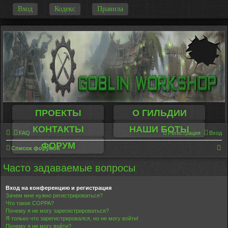
-
Вход
Кодекс
Правила
ПРОЕКТЫ
О ГИЛЬДИИ
КОНТАКТЫ
НАШИ БОТЫ
FAQ
Регистрация
Вход
ФОРУМ
П
Список форумов
о
Часто задаваемые вопросы
и
с
Вход на конференцию и регистрация
Зачем мне нужно регистрироваться?
к
Что такое COPPA?
Почему я не могу зарегистрироваться?
Я только что зарегистрировался, но не могу войти!
Почему я не могу войти?