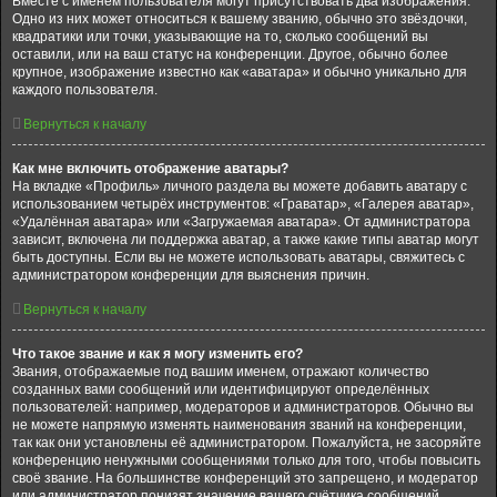
Вместе с именем пользователя могут присутствовать два изображения.
Одно из них может относиться к вашему званию, обычно это звёздочки,
квадратики или точки, указывающие на то, сколько сообщений вы
оставили, или на ваш статус на конференции. Другое, обычно более
крупное, изображение известно как «аватара» и обычно уникально для
каждого пользователя.
Вернуться к началу
Как мне включить отображение аватары?
На вкладке «Профиль» личного раздела вы можете добавить аватару с
использованием четырёх инструментов: «Граватар», «Галерея аватар»,
«Удалённая аватара» или «Загружаемая аватара». От администратора
зависит, включена ли поддержка аватар, а также какие типы аватар могут
быть доступны. Если вы не можете использовать аватары, свяжитесь с
администратором конференции для выяснения причин.
Вернуться к началу
Что такое звание и как я могу изменить его?
Звания, отображаемые под вашим именем, отражают количество
созданных вами сообщений или идентифицируют определённых
пользователей: например, модераторов и администраторов. Обычно вы
не можете напрямую изменять наименования званий на конференции,
так как они установлены её администратором. Пожалуйста, не засоряйте
конференцию ненужными сообщениями только для того, чтобы повысить
своё звание. На большинстве конференций это запрещено, и модератор
или администратор понизят значение вашего счётчика сообщений.