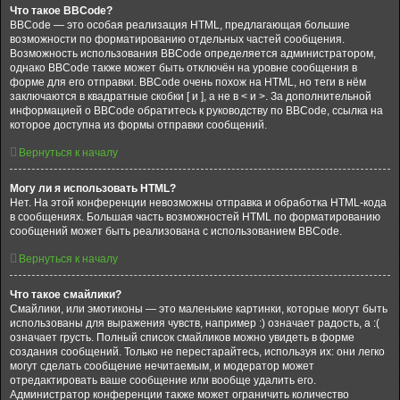
Что такое BBCode?
BBCode — это особая реализация HTML, предлагающая большие
возможности по форматированию отдельных частей сообщения.
Возможность использования BBCode определяется администратором,
однако BBCode также может быть отключён на уровне сообщения в
форме для его отправки. BBCode очень похож на HTML, но теги в нём
заключаются в квадратные скобки [ и ], а не в < и >. За дополнительной
информацией о BBCode обратитесь к руководству по BBCode, ссылка на
которое доступна из формы отправки сообщений.
Вернуться к началу
Могу ли я использовать HTML?
Нет. На этой конференции невозможны отправка и обработка HTML-кода
в сообщениях. Большая часть возможностей HTML по форматированию
сообщений может быть реализована с использованием BBCode.
Вернуться к началу
Что такое смайлики?
Смайлики, или эмотиконы — это маленькие картинки, которые могут быть
использованы для выражения чувств, например :) означает радость, а :(
означает грусть. Полный список смайликов можно увидеть в форме
создания сообщений. Только не перестарайтесь, используя их: они легко
могут сделать сообщение нечитаемым, и модератор может
отредактировать ваше сообщение или вообще удалить его.
Администратор конференции также может ограничить количество