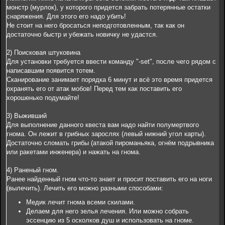
н
монстр (мурлок), у которого придется забрать потерянные остатки
и
е
снаряжения. Для этого его надо убить!
1
Не стоит на него бросаться неподготовленным, так как он
2
8
достаточно быстр и убежать новичку не удастся.
2
2) Поисковая штуковина
Для установки требуется ввести команду "-set", после чего рядом с
написавшим появится тотем.
Сканирование занимает порядка 6 минут и всё это время придется
охранять его от атак мобов! Перед тем как поставить его
хорошенько подумайте!
3) Выживший
Для выполнение данного квеста вам надо найти полумертвого
гнома. Он лежит в грибных зарослях (левый нижний угол карты).
Достаточно сломать грибы (атакой пироманьяка, огнём подрывника
или ракетами инженера) и нажать на гнома.
4) Раненый гном.
Ранее найденный гном что-то знает и просит поставить его на ноги
(вылечить). Лечить его можно разными способами:
Медик лечит гнома всеми скилами.
Делаем для него зелья лечения. Или можно собрать
эссенцию из 5 осколков душ и использовать на гноме.