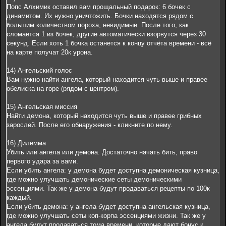
Попс Алхимик оставил вам прощальный подарок: 6 бочек с
динамитом. Их нужно уничтожить. Бочки находятся рядом с
большим количеством пороха, невидимые. После того, как
сломается 1 из бочек, другие автоматически взорвутся через 30
секунд. Если хоть 1 бочка останется к концу отчёта времени - всё
на карте получат 20к урона.
14) Ангельский голос
Вам нужно найти ангела, который находится чуть выше и правее
обелиска на горе (рядом с центром).
15) Ангельская миссия
Найти демона, который находится чуть выше и правее грибных
зарослей. После его обнаружения - кликните по нему.
16) Дилемма
Убить или ангела или демона. Достаточно начать бить, право
первого удара за вами.
Если убить ангела: у демона будет доступна демоническая кузница,
где можно улучшать демонические сеты демоническими
эссенциями. Так же у демона будут продаваться рецепты по 100к
каждый.
Если убить демона: у ангела будет доступна ангельская кузница,
где можно улучшать сеты коп-корпа эссенциями жизни. Так же у
ангела будут продаваться тома времени, которые дают бонус к