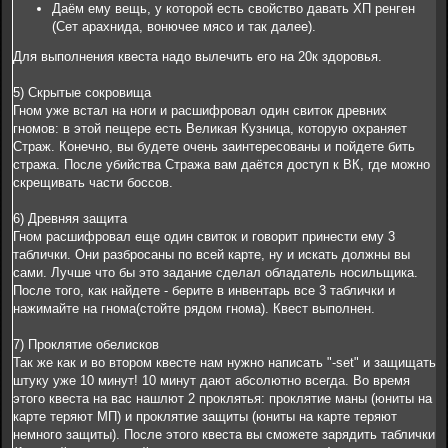
Даём ему вещь, у которой есть свойство давать ХП ренген
(Сет арахнида, вонючее мясо и так далее).
Для выполнения квеста надо вылечить его на 20к здоровья.
5) Скрытые сокровища
Гном уже встал на ноги и расшифровал один свиток древних
гномов: в этой пещере есть Великая Кузница, которую охраняет
Страж. Конечно, вы будете очень заинтересованы и пойдете бить
стража. После убийства Стража вам даётся доступ к ВК, где можно
скрещивать части боссов.
6) Древняя защита
Гном расшифровал еще один свиток и говорит принести ему 3
таблички. Они разбросаны по всей карте, ну и искать должны вы
сами. Лучше что бы это задание сделал обладатель носильщика.
После того, как найдете - берите в инвентарь все 3 таблички и
нажимайте на гнома(стойте рядом гнома). Квест выполнен.
7) Проклятие обелисков
Так же как и во втором квесте нам нужно написать "-set" и защищать
штуку уже 10 минут! 10 минут дают абсолютно всегда. Во время
этого квеста на вас нашлют 2 проклятья: проклятие маны (юниты на
карте теряют МП) и проклятие защиты (юниты на карте теряют
немного защиты). После этого квеста вы сможете зарядить таблички