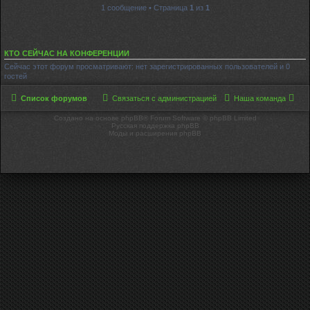
1 сообщение • Страница
1
из
1
КТО СЕЙЧАС НА КОНФЕРЕНЦИИ
Сейчас этот форум просматривают: нет зарегистрированных пользователей и 0
гостей
Список форумов
Связаться с администрацией
Наша команда
Создано на основе phpBB® Forum Software © phpBB Limited
Русская поддержка phpBB
Моды и расширения phpBB