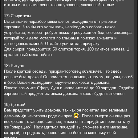
статам и открытие рецептов на уровень, указанный в томе.
17) Спиритизм
Вы слышите неразборчивый шёпот, исходящий от призрака-
торговца. Что бы его услышать, необходимо собрать некое
устройство, которое требует немало ресурсов от бедного инженера,
который то и дело мотался по глыбам в поисках арканита и
драгоценных камней. Отдайте усилитель призраку.
Для сборки понадобится: 50 слитков тория, 100 слитков железа, 1
арканитовый меха-гоблин.
18) Ритуал
После краткой беседы, призрак-торговец объясняет, что здесь
раньше был дракон! Он прилетел на помощь гномам, но, увы, погиб
в бою. Вашей экспедиции поручено воскресить дракона!
Просто возьмите Сферу Душ и наполните её до 99 зарядов. Отдайте
заряженный предмет останкам дракона и квест будет выполнен.
19) Дракон!
Вам предстоит убить дракона, так как он посчитал вас зелёными
демонами(в некотором роде он прав
). После смерти он ещё раз
воскреснет, став ещё сильнее, и вам опять придётся проделать ту
же "операцию". Насладиться победой вы сможете в его магазине,
который, на редкость, очень сильно бьёт по-кошельку всей