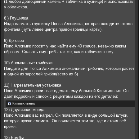
(1 любой драгоценный камень + табличка в кузнице) и использовать
у обелисков.
8 ) Глушилка
Надо сломать глушилку Попса Алхимика, которая находится около
фонтана (чуть левее центра правой границы карты).
9) Договор
Попс Алхимик просит у нас найти ему 40 грибов, неважно каким
образом. Сдавать ему грибы так же, как и таблички гному.
10) Аномальные грибочки
Найдите для Попса Алхимика аномальный грибочик, который растёт
в одной из зарослей грибов(всего их 6)
11) Нагревательная установка
Попс Алхимик просит вас сделать ему большой Кипятильник. Он
даёт подробный список с рецептами каждой из его деталей:
Кипятильник
12) Двуличная морда
Попс Алхимик вас нагрел. Он появляется в виде большой штуки,
которую нужно сломать. Он появляется там же, где и стоял всё
время.
13) Бомбы