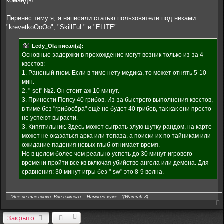
команды.
Перенёс тему я, а написали статью пользователи под никами
"krevetkoOoOo", "SkillFuL" и "ELITE".
Ledy_Ola писал(а):
Основные задержки в прохождение могут возник только из-за 4
квестов:
1. Раненый гном. Если в тиме нету медика, то может отнять 5-10
мин.
2. "-set" №2. Он стоит аж 10 минут.
3. Принести Попсу 40 грибов. Из-за быстрого выполнения квестов,
в тиме без "грибосёра" ещё не будет 40 грибов, так как они просто
не успеют вырасти.
3. Кипятильник. Здесь может сыграть злую шутку рандом, на карте
может не оказаться арка или топаза, а поиски их по тайникам или
ожидание падения новых глыб отнимает время.
Но в целом более чем реально успеть до 30 минут игрового
времени пройти все кв включая убийство ангела или демона. Для
сравнения: 30 минут игры без "-sw" это 8-9 волна.
"Всё не так плохо. Всё намного... Намного хуже..."(Warcraft 3)
Закрыто