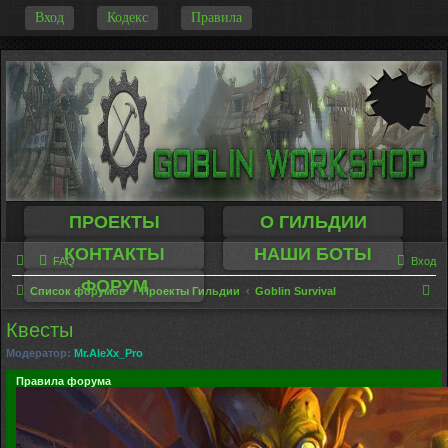
-
Вход
Кодекс
Правила
ПРОЕКТЫ
О ГИЛЬДИИ
КОНТАКТЫ
НАШИ БОТЫ
FAQ
Вход
ФОРУМ
П
Список форумов
Проекты Гильдии
Goblin Survival
о
Квесты
и
Модератор:
Mr.AleXx_Pro
с
Правила форума
к