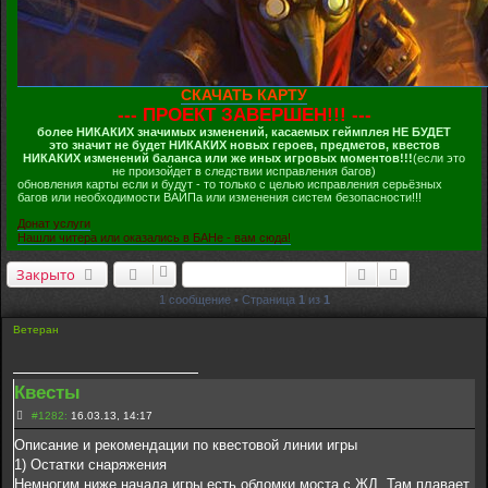
СКАЧАТЬ КАРТУ
--- ПРОЕКТ ЗАВЕРШЕН!!! ---
более НИКАКИХ значимых изменений, касаемых геймплея НЕ БУДЕТ
это значит не будет НИКАКИХ новых героев, предметов, квестов
НИКАКИХ изменений баланса или же иных игровых моментов!!!
(если это
не произойдет в следствии исправления багов)
обновления карты если и будут - то только с целью исправления серьёзных
багов или необходимости ВАЙПа или изменения систем безопасности!!!
Донат услуги
Нашли читера или оказались в БАНе - вам сюда!
Поиск
Расширенны
Закрыто
1 сообщение • Страница
1
из
1
Ветеран
Квесты
С
#1282:
16.03.13, 14:17
о
о
Описание и рекомендации по квестовой линии игры
б
1) Остатки снаряжения
щ
е
Немногим ниже начала игры есть обломки моста с ЖД. Там плавает