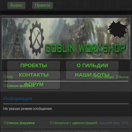
-
Кодекс
Правила
ПРОЕКТЫ
О ГИЛЬДИИ
КОНТАКТЫ
НАШИ БОТЫ
FAQ
Регистрация
Выход
ФОРУМ
Список форумов
Информация
Не указан режим сообщения.
Список форумов
Связаться с администрацией
Часовой пояс:
UTC
Создано на основе phpBB® Forum Software © phpBB Limited