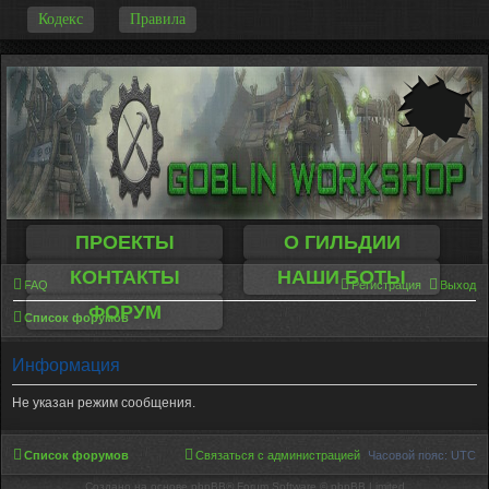
-
Кодекс
Правила
ПРОЕКТЫ
О ГИЛЬДИИ
КОНТАКТЫ
НАШИ БОТЫ
FAQ
Регистрация
Выход
ФОРУМ
Список форумов
Информация
Не указан режим сообщения.
Список форумов
Связаться с администрацией
Часовой пояс:
UTC
Создано на основе phpBB® Forum Software © phpBB Limited