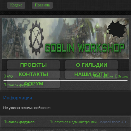
-
Кодекс
Правила
ПРОЕКТЫ
О ГИЛЬДИИ
КОНТАКТЫ
НАШИ БОТЫ
FAQ
Регистрация
Выход
ФОРУМ
Список форумов
Информация
Не указан режим сообщения.
Список форумов
Связаться с администрацией
Часовой пояс:
UTC
Создано на основе phpBB® Forum Software © phpBB Limited