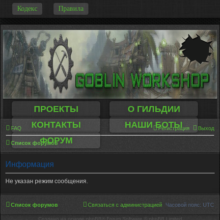
-
Кодекс
Правила
ПРОЕКТЫ
О ГИЛЬДИИ
КОНТАКТЫ
НАШИ БОТЫ
FAQ
Регистрация
Выход
ФОРУМ
Список форумов
Информация
Не указан режим сообщения.
Список форумов
Связаться с администрацией
Часовой пояс:
UTC
Создано на основе phpBB® Forum Software © phpBB Limited