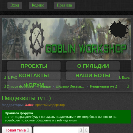
-
Вход
Кодекс
Правила
ПРОЕКТЫ
О ГИЛЬДИИ
КОНТАКТЫ
НАШИ БОТЫ
FAQ
Вход
ФОРУМ
П
Список форумов
Гильдия
\\\Крыло Инквизиции/// (отлов читеров - обжалование БАНа)
Неадекваты тут :)
о
Неадекваты тут :)
и
Модераторы:
Oalex
,
простой модератор
с
Правила форума
к
в этот подраздел будут попадать неадекваты и им подобные личности на
всеобщее позорное обозрение и стеб над ними
Поиск
Расширенный поиск
Новая тема