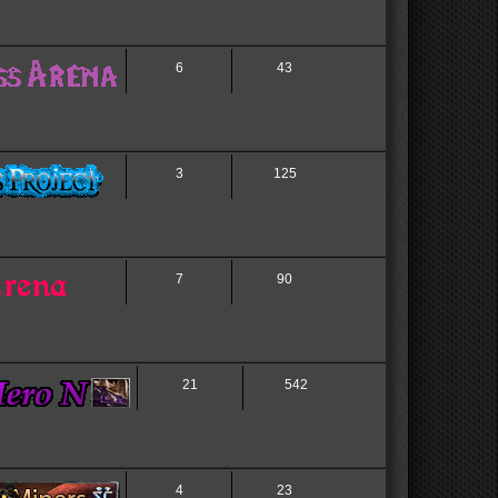
6
43
3
125
7
90
21
542
4
23