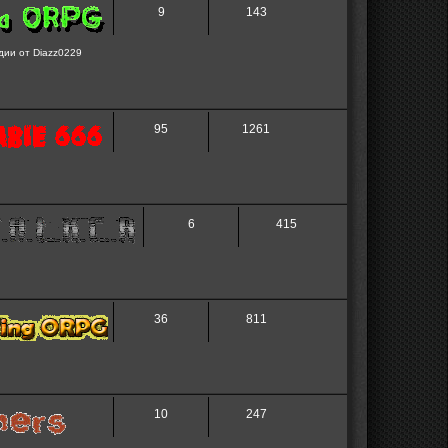
9
143
дии от Diazz0229
95
1261
6
415
36
811
10
247