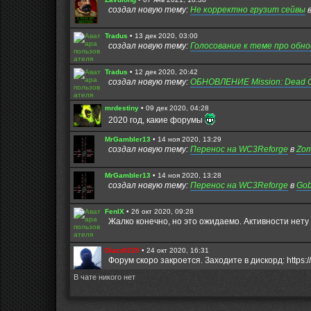
к
с
создал новую тему:
Не корректно грузит сейвы
п
о
о
о
с
б
Tradus
•
13 дек 2020, 03:00
л
щ
создал новую тему:
е
Голосование к теме про обн
е
д
н
н
и
е
ю
Tradus
•
12 дек 2020, 20:42
м
создал новую тему:
ОБНОВЛЕНИЕ Mission: Dead Cit
у
с
о
mrdestiny
•
09 дек 2020, 04:28
о
2020 год, какие форумы
б
щ
е
MrGambler13
•
14 ноя 2020, 13:29
н
создал новую тему:
Перенос на WC3Reforge
в
Zom
и
ю
MrGambler13
•
14 ноя 2020, 13:28
создал новую тему:
Перенос на WC3Reforge
в
Gob
FenIX
•
26 окт 2020, 09:28
Жалко конечно, но это ожидаемо. Активности нету 
Diazz0229
•
24 окт 2020, 16:31
Форум скоро закроется. Заходите в дискорд: https:/
В чате никого нет
Fuzure
•
28 авг 2020, 21:02
Всем игрокам которые до сих пор живы,привет. Над