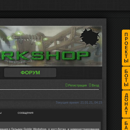
П
Р
О
Е
К
Т
Ы
Б
ФОРУМ
О
Т
Ы
Регистрация
Вход
Д
О
Текущее время: 21.01.21, 04:23
Н
А
Т
Ы
СООБЩЕНИЯ
Б
А
ция о Гильдии Goblin Workshop, о хост-ботах, и администрировании.