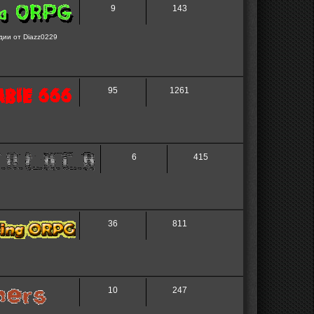
9
143
дии от Diazz0229
95
1261
6
415
36
811
10
247