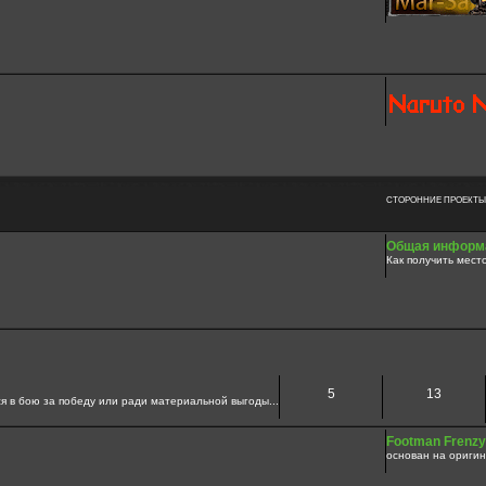
СТОРОННИЕ ПРОЕКТЫ
Общая информа
Как получить мест
5
13
я в бою за победу или ради материальной выгоды...
Footman Frenzy
основан на оригин