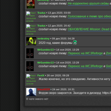
к
с
создал новую тему:
Не корректно грузит сейвы
п
о
о
о
с
б
Tradus
•
13 дек 2020, 03:00
л
щ
создал новую тему:
е
Голосование к теме про обн
е
д
н
н
и
е
ю
Tradus
•
12 дек 2020, 20:42
м
создал новую тему:
ОБНОВЛЕНИЕ Mission: Dead Cit
у
с
о
mrdestiny
•
09 дек 2020, 04:28
о
2020 год, какие форумы
б
щ
е
MrGambler13
•
14 ноя 2020, 13:29
н
создал новую тему:
Перенос на WC3Reforge
в
Zom
и
ю
MrGambler13
•
14 ноя 2020, 13:28
создал новую тему:
Перенос на WC3Reforge
в
Gob
FenIX
•
26 окт 2020, 09:28
Жалко конечно, но это ожидаемо. Активности нету 
Diazz0229
•
24 окт 2020, 16:31
Форум скоро закроется. Заходите в дискорд: https:/
В чате никого нет
Fuzure
•
28 авг 2020, 21:02
Всем игрокам которые до сих пор живы,привет. Над