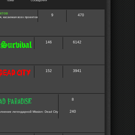
ТЕМЫ
СООБЩЕНИЯ
ктов
9
470
, касаемая всех проектов
146
6142
152
3941
8
240
нение легендарной Mission: Dead City