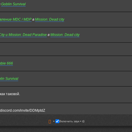
в
Goblin Survival
овление MDC / MDP
в
Mission: Dead city
y и Mission: Dead Paradise
в
Mission: Dead city
bie 666
lin Survival
как таковой.
/discord.com/invite/DDMptdZ
Включить звук
©
еюсь кто-то помнит меня - Fuzure. Всегда играл на медике и ходил в мдп со с