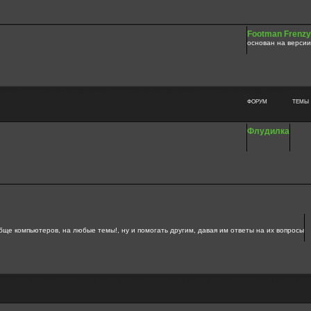
Footman Frenzy
основан на версии
ФОРУМ
ТЕМЫ
Флудилка
бще компьютеров, на любые темы!, ну и помогать другим, давая им ответы на их вопросы