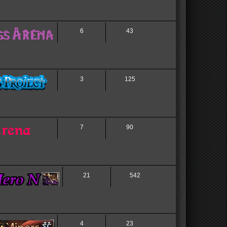
6
43
3
125
7
90
21
542
4
23