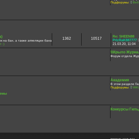
Подфорумы:
Веб
а)
Re: SHEEN88
1362
10517
PrIzRaK887777
а бан, а также аппеляции бана
21.03.20, 11:04
 :)
\\\Крыло Журнал
Форум отдела Жур
Академия
В этом разделе Ги
Подфорумы:
WiKi
темы
Конкурсы Гиль