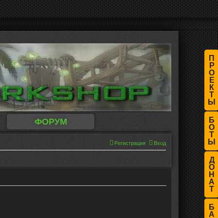
П
Р
О
Е
К
Т
Ы
Б
ФОРУМ
О
Т
Ы
Регистрация
Вход
Д
О
Н
А
Т
Б
А