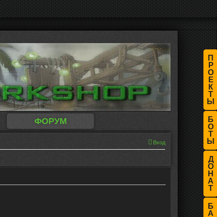
П
Р
О
Е
К
Т
Ы
Б
ФОРУМ
О
Т
Ы
Вход
Д
О
Н
А
Т
Б
А