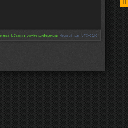
Н
оманда
Удалить cookies конференции
Часовой пояс:
UTC+03:00