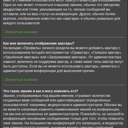
Вместе с именем пользователя могут присутствовать два изображения.
Одно из них может относиться к вашему званию, обычно это звёздочки,
квадратики или точки, указывающие на то, сколько сообщений вы
оставили, или на ваш статус на конференции. Другое, обычно более
крупное, изображение известно как «аватара» и обычно уникально для
каждого пользователя.
Вернуться к началу
Как мне включить отображение аватары?
На вкладке «Профиль» личного раздела вы можете добавить аватару с
использованием четырёх инструментов: «Граватар», «Галерея аватар»,
«Удалённая аватара» или «Загружаемая аватара». От администратора
зависит, включена ли поддержка аватар, а также какие типы аватар могут
быть доступны. Если вы не можете использовать аватары, свяжитесь с
администратором конференции для выяснения причин.
Вернуться к началу
Что такое звание и как я могу изменить его?
Звания, отображаемые под вашим именем, отражают количество
созданных вами сообщений или идентифицируют определённых
пользователей: например, модераторов и администраторов. Обычно вы
не можете напрямую изменять наименования званий на конференции,
так как они установлены её администратором. Пожалуйста, не засоряйте
конференцию ненужными сообщениями только для того, чтобы повысить
своё звание. На большинстве конференций это запрещено, и модератор
или администратор понизят значение вашего счётчика сообщений.