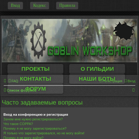
-
Вход
Кодекс
Правила
ПРОЕКТЫ
О ГИЛЬДИИ
КОНТАКТЫ
НАШИ БОТЫ
FAQ
Регистрация
Вход
ФОРУМ
П
Список форумов
о
Часто задаваемые вопросы
и
с
Вход на конференцию и регистрация
Зачем мне нужно регистрироваться?
к
Что такое COPPA?
Почему я не могу зарегистрироваться?
Я только что зарегистрировался, но не могу войти!
Почему я не могу войти?