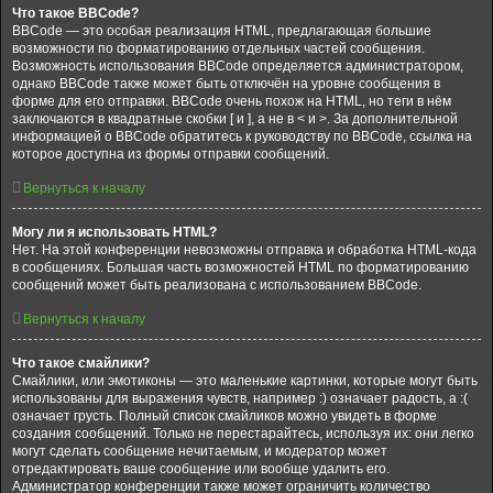
Что такое BBCode?
BBCode — это особая реализация HTML, предлагающая большие
возможности по форматированию отдельных частей сообщения.
Возможность использования BBCode определяется администратором,
однако BBCode также может быть отключён на уровне сообщения в
форме для его отправки. BBCode очень похож на HTML, но теги в нём
заключаются в квадратные скобки [ и ], а не в < и >. За дополнительной
информацией о BBCode обратитесь к руководству по BBCode, ссылка на
которое доступна из формы отправки сообщений.
Вернуться к началу
Могу ли я использовать HTML?
Нет. На этой конференции невозможны отправка и обработка HTML-кода
в сообщениях. Большая часть возможностей HTML по форматированию
сообщений может быть реализована с использованием BBCode.
Вернуться к началу
Что такое смайлики?
Смайлики, или эмотиконы — это маленькие картинки, которые могут быть
использованы для выражения чувств, например :) означает радость, а :(
означает грусть. Полный список смайликов можно увидеть в форме
создания сообщений. Только не перестарайтесь, используя их: они легко
могут сделать сообщение нечитаемым, и модератор может
отредактировать ваше сообщение или вообще удалить его.
Администратор конференции также может ограничить количество