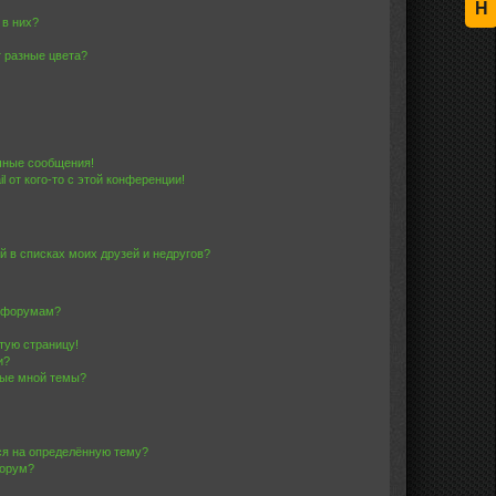
Н
 в них?
 разные цвета?
чные сообщения!
 от кого-то с этой конференции!
й в списках моих друзей и недругов?
и форумам?
стую страницу!
и?
ные мной темы?
ься на определённую тему?
форум?