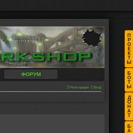
П
Р
О
Е
К
Т
Ы
Б
ФОРУМ
О
Т
Ы
Регистрация
Вход
Д
О
Н
А
Т
Б
А