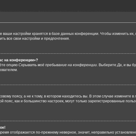
е ваши настройки хранятся в базе данных конференции. Чтобы изменить их,
ить все свои настройки и предпочтения.
час на конференции»?
дёте опцию
Скрывать моё пребывание на конференции
. Выберите
Да
, и вы 
зователем.
вому поясу, а не к тому, в котором находитесь вы. В этом случае измените в 
овой пояс, как и большинство настроек, могут только зарегистрированные пол
ое!
о время отображается по-прежнему неверное, значит, неправильно установле