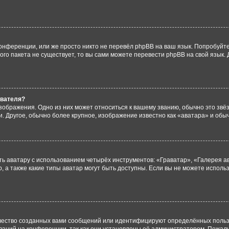
онференции, или же просто никто не перевёл phpBB на ваш язык. Попробуйт
вого пакета не существует, то вы сами можете перевести phpBB на свой язы
ователя?
зображения. Одно из них может относиться к вашему званию, обычно это звёзд
. Другое, обычно более крупное, изображение известно как «аватара» и обы
ь аватару с использованием четырёх инструментов: «Граватар», «Галерея а
, а также какие типы аватар могут быть доступны. Если вы не можете испол
чество созданных вами сообщений или идентифицируют определённых польз