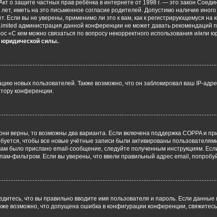
 или Акт о защите частных прав ребёнка в интернете от 1998 г. — это закон Со
т, иметь на это письменное согласие родителей. Допустимо наличие иного
 Если вы не уверены, применимо ли это к вам, как к регистрирующемуся на 
Limited администрация данной конференции не может давать рекомендаций 
ос «С кем можно связаться по вопросу некорректного использования и/или ю
т юридической силы.
.
ию новых пользователей. Также возможно, что он заблокировал ваш IP-адре
атору конференции.
они верны, то возможны два варианта. Если включена поддержка COPPA и при 
уется, чтобы все новые учётные записи были активированы пользователями
ам было прислано email-сообщение, следуйте полученным инструкциям. Если
пам-фильтром. Если вы уверены, что ввели правильный адрес email, попробу
едитесь, что вы правильно вводите имя пользователя и пароль. Если данные
Также возможно, что допущена ошибка в конфигурации конференции, свяжитес