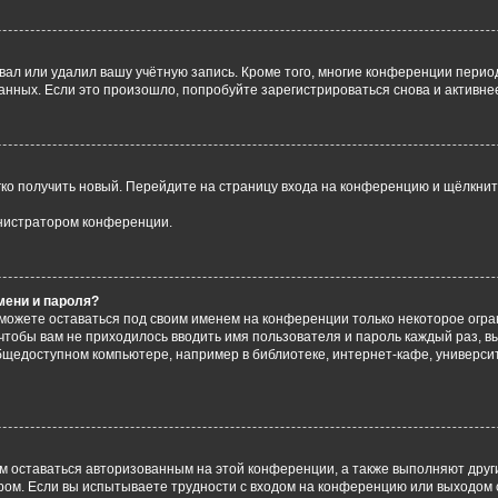
вал или удалил вашу учётную запись. Кроме того, многие конференции перио
ных. Если это произошло, попробуйте зарегистрироваться снова и активнее 
егко получить новый. Перейдите на страницу входа на конференцию и щёлкни
инистратором конференции.
мени и пароля?
сможете оставаться под своим именем на конференции только некоторое огран
 чтобы вам не приходилось вводить имя пользователя и пароль каждый раз, 
щедоступном компьютере, например в библиотеке, интернет-кафе, университе
ам оставаться авторизованным на этой конференции, а также выполняют друг
ом. Если вы испытываете трудности с входом на конференцию или выходом с