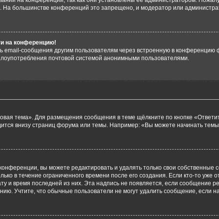
аний на конференции, так как они установлены её администратором. Пожал
е. На большинстве конференций это запрещено, и модератор или администра
ти на конференцию!
ь email-сообщения другим пользователям через встроенную в конференцию ф
ь злоупотребления почтовой системой анонимными пользователями.
овая тема». Для размещения сообщения в теме щёлкните по кнопке «Ответит
ится внизу страниц форума или темы. Например: «Вы можете начинать темы»
конференции, вы можете редактировать и удалять только свои собственные 
ько в течение ограниченного времени после его создания. Если кто-то уже 
дату и время последней из них. Эта надпись не появляется, если сообщение 
ию. Учтите, что обычные пользователи не могут удалить сообщение, если на 