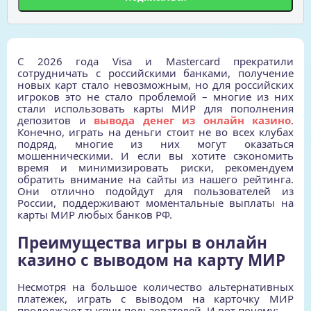
С 2026 года Visa и Mastercard прекратили
сотрудничать с российскими банками, получение
новых карт стало невозможным, но для российских
игроков это не стало проблемой – многие из них
стали использовать карты МИР для пополнения
депозитов и
вывода денег из онлайн казино
.
Конечно, играть на деньги стоит не во всех клубах
подряд, многие из них могут оказаться
мошенническими. И если вы хотите сэкономить
время и минимизировать риски, рекомендуем
обратить внимание на сайты из нашего рейтинга.
Они отлично подойдут для пользователей из
России, поддерживают моментальные выплаты на
карты МИР любых банков РФ.
Преимущества игры в онлайн
казино с выводом на карту МИР
Несмотря на большое количество альтернативных
платежек, играть с выводом на карточку МИР
продолжают тысячи пользователей. И вот почему: