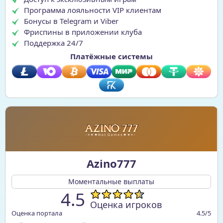
Программа лояльности VIP клиентам
Бонусы в Telegram и Viber
Фриспины в приложении клуба
Поддержка 24/7
Платёжные системы
Azino777
Моментальные выплаты
4.5
Оценка игроков
Оценка портала
4.5/5