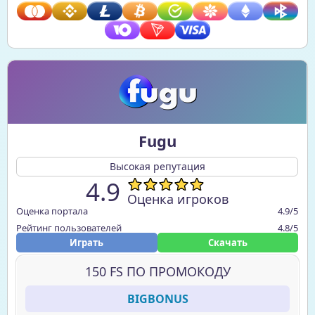
Fugu
Высокая репутация
4.9
Оценка игроков
Оценка портала
4.9/5
Рейтинг пользователей
4.8/5
Играть
Скачать
150 FS ПО ПРОМОКОДУ
BIGBONUS