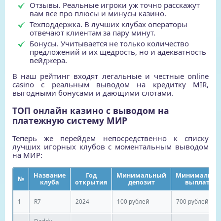
Поддержка государственных
Отзывы. Реальные игроки уж точно расскажут
использование за
банков
вам все про плюсы и минусы казино.
пределами РФ
Техподдержка. В лучших клубах операторы
отвечают клиентам за пару минут.
Карты Мир активно
Карты Мир могут быть не
поддерживаются ведущими
приняты в казино и на
Бонусы. Учитывается не только количество
государственными банками
сервисах за пределами
предложений и их щедрость, но и адекватность
России, что обеспечивает
России, что ограничивает и
вейджера.
дополнительные гарантии
использование.
надежности.
В наш рейтинг входят легальные и честные online
casino с реальным выводом на кредитку MIR,
Доступность внутри страны
Комиссии за транзакции
выгодными бонусами и дающими слотами.
Вывод на карты Мир удобен
В зависимости от политики
ТОП онлайн казино с выводом на
для жителей России, так как
казино и банка могут
эти карты широко
платежную систему МИР
взиматься комиссии за
распространены и легко
операции по выводу средств
доступны.
Теперь же перейдем непосредственно к списку
лучших игорных клубов с моментальным выводом
на МИР: