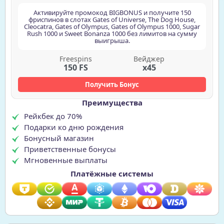
Активируйте промокод BIGBONUS и получите 150
фриспинов в слотах Gates of Universe, The Dog House,
Cleocatra, Gates of Olympus, Gates of Olympus 1000, Sugar
Rush 1000 и Sweet Bonanza 1000 без лимитов на сумму
выигрыша.
Freespins
Вейджер
150 FS
х45
Получить Бонус
Преимущества
Рейкбек до 70%
Подарки ко дню рождения
Бонусный магазин
Приветственные бонусы
Мгновенные выплаты
Платёжные системы