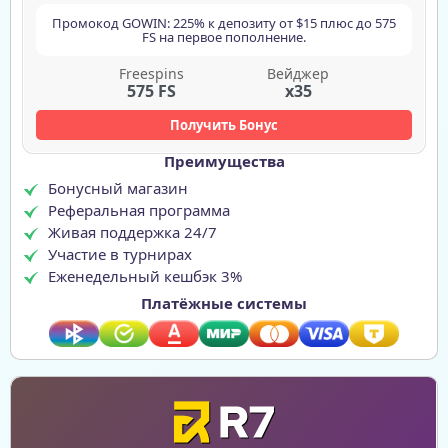
Промокод GOWIN: 225% к депозиту от $15 плюс до 575
FS на первое пополнение.
Freespins
Вейджер
575 FS
х35
Получить Бонус
Преимущества
Бонусный магазин
Реферальная программа
Живая поддержка 24/7
Участие в турнирах
Еженедельный кешбэк 3%
Платёжные системы