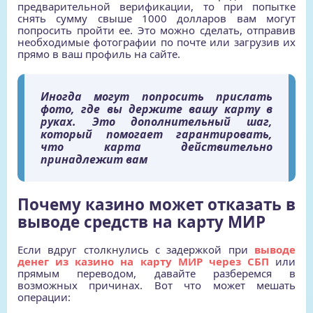
предварительной верификации, то при попытке
снять сумму свыше 1000 долларов вам могут
попросить пройти ее. Это можно сделать, отправив
необходимые фотографии по почте или загрузив их
прямо в ваш профиль на сайте.
Иногда могут попросить прислать
фото, где вы держите вашу карту в
руках. Это дополнительный шаг,
который помогает гарантировать,
что карта действительно
принадлежит вам
Почему казино может отказать в
Название
Год
Минимальный
Миним
№
клуба
открытия
депозит
вып
выводе средств на карту МИР
1
R7
2024
100 рублей
700 ру
Если вдруг столкнулись с задержкой при
выводе
денег из казино на карту МИР через СБП
или
прямым переводом, давайте разберемся в
Daddy
2
2023
100 рублей
700 ру
возможных причинах. Вот что может мешать
casino
операции: