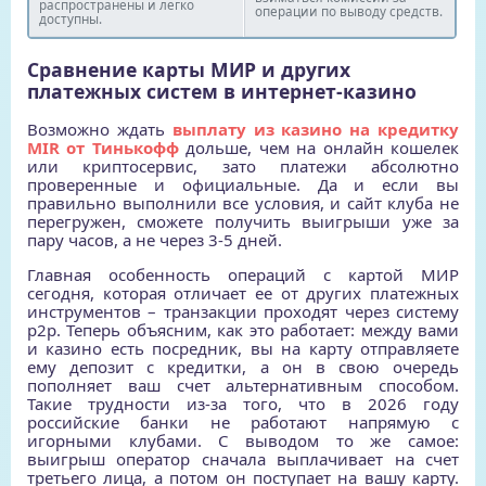
Сравнение карты МИР и других
платежных систем в интернет-казино
Возможно ждать
выплату из казино на кредитку
MIR от Тинькофф
дольше, чем на онлайн кошелек
или криптосервис, зато платежи абсолютно
проверенные и официальные. Да и если вы
правильно выполнили все условия, и сайт клуба не
перегружен, сможете получить выигрыши уже за
пару часов, а не через 3-5 дней.
Главная особенность операций с картой МИР
сегодня, которая отличает ее от других платежных
инструментов – транзакции проходят через систему
p2p. Теперь объясним, как это работает: между вами
и казино есть посредник, вы на карту отправляете
ему депозит с кредитки, а он в свою очередь
пополняет ваш счет альтернативным способом.
Такие трудности из-за того, что в 2026 году
российские банки не работают напрямую с
игорными клубами. С выводом то же самое:
выигрыш оператор сначала выплачивает на счет
третьего лица, а потом он поступает на вашу карту.