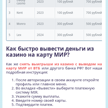
Как быстро вывести деньги из
казино на карту МИР?
Как же
снять выигрыши из казино с выводом на
карту МИР от ВТБ
или другого банка РФ? Вот наша
подробная инструкция:
После авторизации в своем аккаунте откройте
профиль или главное меню.
Во вкладке «Вывести» выберите платежную
систему MIR.
Укажите сумму выплаты.
Введите номер своей карты.
Подтвердите платеж.