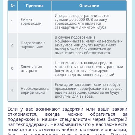
3
Kent
2023
100 рублей
700 ру
4
Monro
2023
300 рублей
500 ру
5
Lex
2024
300 рублей
500 ру
Если у вас возникают задержки или ваши заявки
отклоняются, всегда можно обратиться за
поддержкой к нашим специалистам через быстрый
чат техподдержки. Не забывайте, что у вас также есть
возможность отменить любые платежные операции,
будь то пополнение или вывод денег. Однако