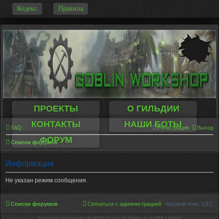
-
Кодекс
Правила
ПРОЕКТЫ
О ГИЛЬДИИ
КОНТАКТЫ
НАШИ БОТЫ
FAQ
Регистрация
Выход
ФОРУМ
Список форумов
Информация
Не указан режим сообщения.
Список форумов
Связаться с администрацией
Часовой пояс:
UTC
Создано на основе phpBB® Forum Software © phpBB Limited