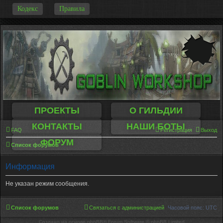
-
Кодекс
Правила
ПРОЕКТЫ
О ГИЛЬДИИ
КОНТАКТЫ
НАШИ БОТЫ
FAQ
Регистрация
Выход
ФОРУМ
Список форумов
Информация
Не указан режим сообщения.
Список форумов
Связаться с администрацией
Часовой пояс:
UTC
Создано на основе phpBB® Forum Software © phpBB Limited