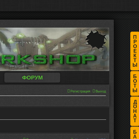
П
Р
О
Е
К
Т
Ы
Б
ФОРУМ
О
Т
Ы
Регистрация
Выход
Д
О
Н
А
Т
Б
А