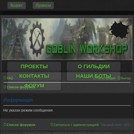
-
Кодекс
Правила
ПРОЕКТЫ
О ГИЛЬДИИ
КОНТАКТЫ
НАШИ БОТЫ
FAQ
Регистрация
Выход
ФОРУМ
Список форумов
Информация
Не указан режим сообщения.
Список форумов
Связаться с администрацией
Часовой пояс:
UTC
Создано на основе phpBB® Forum Software © phpBB Limited