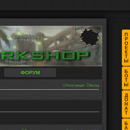
П
Р
О
Е
К
Т
Ы
Б
ФОРУМ
О
Т
Ы
Регистрация
Выход
Д
О
Н
А
Т
Б
А