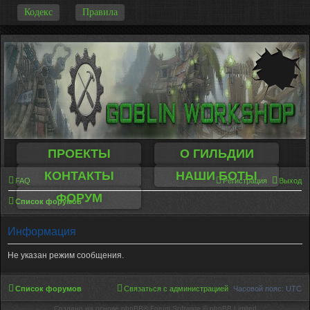
-
Кодекс
Правила
ПРОЕКТЫ
О ГИЛЬДИИ
КОНТАКТЫ
НАШИ БОТЫ
FAQ
Регистрация
Выход
ФОРУМ
Список форумов
Информация
Не указан режим сообщения.
Список форумов
Связаться с администрацией
Часовой пояс:
UTC
Создано на основе phpBB® Forum Software © phpBB Limited