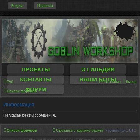
-
Кодекс
Правила
ПРОЕКТЫ
О ГИЛЬДИИ
КОНТАКТЫ
НАШИ БОТЫ
FAQ
Регистрация
Выход
ФОРУМ
Список форумов
Информация
Не указан режим сообщения.
Список форумов
Связаться с администрацией
Часовой пояс:
UTC
Создано на основе phpBB® Forum Software © phpBB Limited