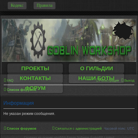
-
Кодекс
Правила
ПРОЕКТЫ
О ГИЛЬДИИ
КОНТАКТЫ
НАШИ БОТЫ
FAQ
Регистрация
Выход
ФОРУМ
Список форумов
Информация
Не указан режим сообщения.
Список форумов
Связаться с администрацией
Часовой пояс:
UTC
Создано на основе phpBB® Forum Software © phpBB Limited