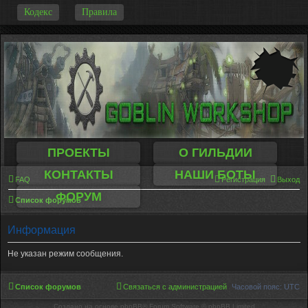
-
Кодекс
Правила
ПРОЕКТЫ
О ГИЛЬДИИ
КОНТАКТЫ
НАШИ БОТЫ
FAQ
Регистрация
Выход
ФОРУМ
Список форумов
Информация
Не указан режим сообщения.
Список форумов
Связаться с администрацией
Часовой пояс:
UTC
Создано на основе phpBB® Forum Software © phpBB Limited