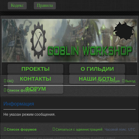
-
Кодекс
Правила
ПРОЕКТЫ
О ГИЛЬДИИ
КОНТАКТЫ
НАШИ БОТЫ
FAQ
Регистрация
Выход
ФОРУМ
Список форумов
Информация
Не указан режим сообщения.
Список форумов
Связаться с администрацией
Часовой пояс:
UTC
Создано на основе phpBB® Forum Software © phpBB Limited