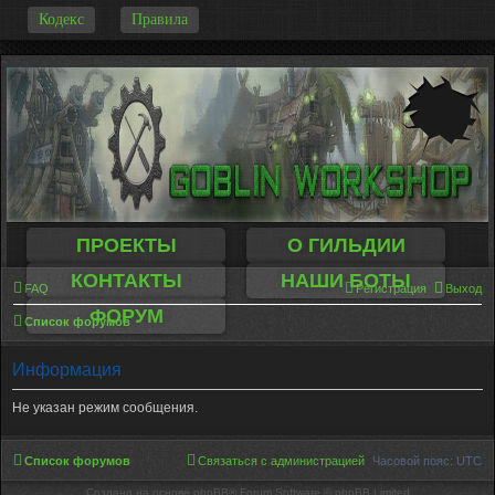
-
Кодекс
Правила
ПРОЕКТЫ
О ГИЛЬДИИ
КОНТАКТЫ
НАШИ БОТЫ
FAQ
Регистрация
Выход
ФОРУМ
Список форумов
Информация
Не указан режим сообщения.
Список форумов
Связаться с администрацией
Часовой пояс:
UTC
Создано на основе phpBB® Forum Software © phpBB Limited