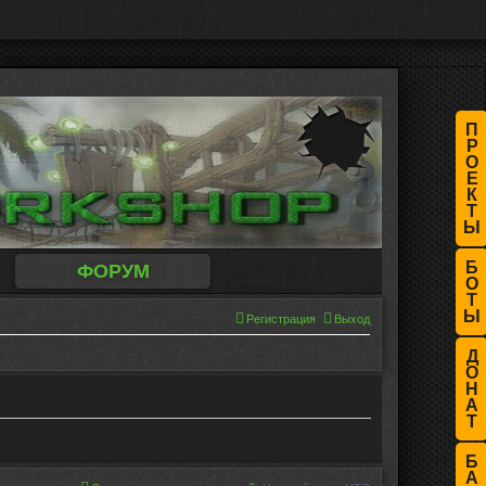
П
Р
О
Е
К
Т
Ы
Б
ФОРУМ
О
Т
Ы
Регистрация
Выход
Д
О
Н
А
Т
Б
А