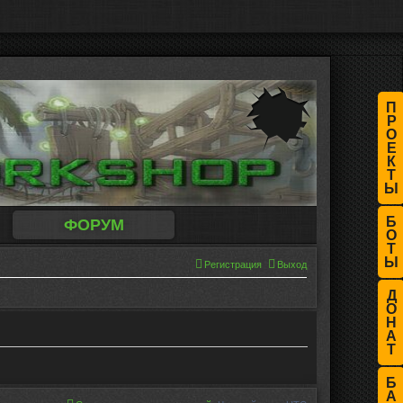
П
Р
О
Е
К
Т
Ы
Б
ФОРУМ
О
Т
Ы
Регистрация
Выход
Д
О
Н
А
Т
Б
А