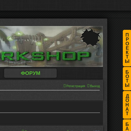
П
Р
О
Е
К
Т
Ы
Б
ФОРУМ
О
Т
Ы
Регистрация
Выход
Д
О
Н
А
Т
Б
А