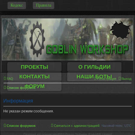
-
Кодекс
Правила
ПРОЕКТЫ
О ГИЛЬДИИ
КОНТАКТЫ
НАШИ БОТЫ
FAQ
Регистрация
Выход
ФОРУМ
Список форумов
Информация
Не указан режим сообщения.
Список форумов
Связаться с администрацией
Часовой пояс:
UTC
Создано на основе phpBB® Forum Software © phpBB Limited