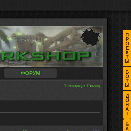
П
Р
О
Е
К
Т
Ы
Б
ФОРУМ
О
Т
Ы
Регистрация
Выход
Д
О
Н
А
Т
Б
А