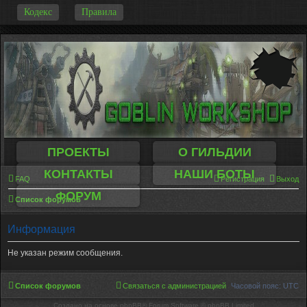
-
Кодекс
Правила
ПРОЕКТЫ
О ГИЛЬДИИ
КОНТАКТЫ
НАШИ БОТЫ
FAQ
Регистрация
Выход
ФОРУМ
Список форумов
Информация
Не указан режим сообщения.
Список форумов
Связаться с администрацией
Часовой пояс:
UTC
Создано на основе phpBB® Forum Software © phpBB Limited