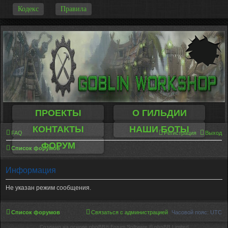
-
Кодекс
Правила
ПРОЕКТЫ
О ГИЛЬДИИ
КОНТАКТЫ
НАШИ БОТЫ
FAQ
Регистрация
Выход
ФОРУМ
Список форумов
Информация
Не указан режим сообщения.
Список форумов
Связаться с администрацией
Часовой пояс:
UTC
Создано на основе phpBB® Forum Software © phpBB Limited