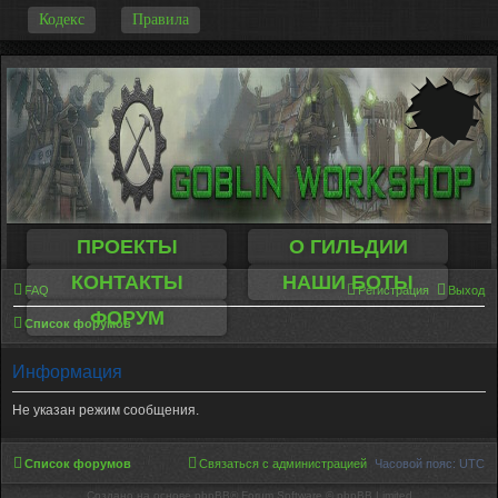
-
Кодекс
Правила
ПРОЕКТЫ
О ГИЛЬДИИ
КОНТАКТЫ
НАШИ БОТЫ
FAQ
Регистрация
Выход
ФОРУМ
Список форумов
Информация
Не указан режим сообщения.
Список форумов
Связаться с администрацией
Часовой пояс:
UTC
Создано на основе phpBB® Forum Software © phpBB Limited