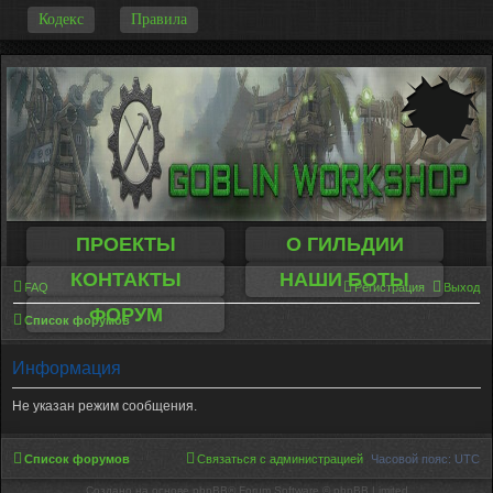
-
Кодекс
Правила
ПРОЕКТЫ
О ГИЛЬДИИ
КОНТАКТЫ
НАШИ БОТЫ
FAQ
Регистрация
Выход
ФОРУМ
Список форумов
Информация
Не указан режим сообщения.
Список форумов
Связаться с администрацией
Часовой пояс:
UTC
Создано на основе phpBB® Forum Software © phpBB Limited